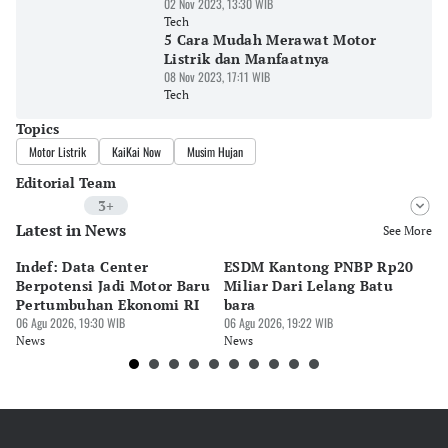
02 Nov 2023, 13:30 WIB
Tech
5 Cara Mudah Merawat Motor
Listrik dan Manfaatnya
08 Nov 2023, 17:11 WIB
Tech
Topics
Motor Listrik
KaiKai Now
Musim Hujan
Editorial Team
3+
Latest in News
Editor
See More
Riyo
Indef: Data Center
ESDM Kantong PNBP Rp20
Ek
Editor
Berpotensi Jadi Motor Baru
Miliar Dari Lelang Batu
Tu
Bayu Satito
Pertumbuhan Ekonomi RI
bara
P
06 Agu 2026, 19:30 WIB
06 Agu 2026, 19:22 WIB
06 
Editor
News
News
Ne
Ekarina .