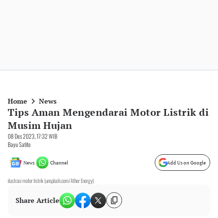
Home
News
Tips Aman Mengendarai Motor Listrik di
Musim Hujan
08 Des 2023, 17:32 WIB
Bayu Satito
News
Channel
Add Us on Google
ilustrasi motor listrik (unsplash.com/Ather Energy)
Share Article