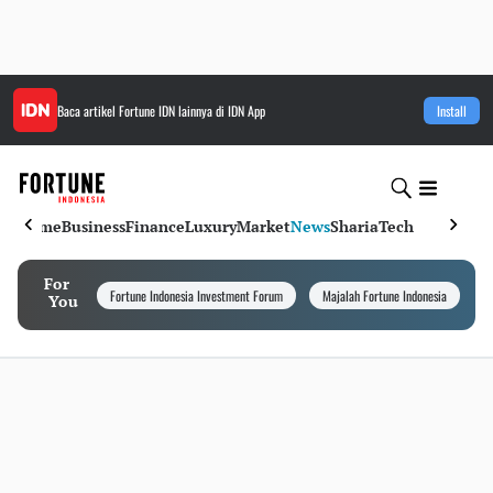
Baca artikel
Fortune IDN
lainnya di IDN App
Install
Home
Business
Finance
Luxury
Market
News
Sharia
Tech
For
Fortune Indonesia Investment Forum
Majalah Fortune Indonesia
I
You