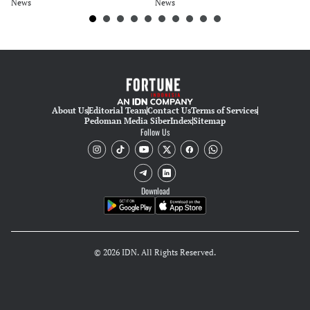
News
News
Ne
About Us
Editorial Team
Contact Us
Terms of Services
Pedoman Media Siber
Index
Sitemap
Follow Us
Download
© 2026 IDN. All Rights Reserved.