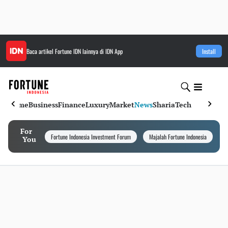
Baca artikel
Fortune IDN
lainnya di IDN App
Install
Home
Business
Finance
Luxury
Market
News
Sharia
Tech
For
Fortune Indonesia Investment Forum
Majalah Fortune Indonesia
I
You