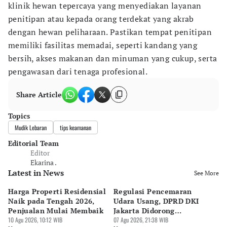
klinik hewan tepercaya yang menyediakan layanan
penitipan atau kepada orang terdekat yang akrab
dengan hewan peliharaan. Pastikan tempat penitipan
memiliki fasilitas memadai, seperti kandang yang
bersih, akses makanan dan minuman yang cukup, serta
pengawasan dari tenaga profesional.
Share Article
Topics
Mudik Lebaran
tips keamanan
Editorial Team
Editor
Ekarina .
Latest in News
See More
Harga Properti Residensial
Regulasi Pencemaran
Ca
Naik pada Tengah 2026,
Udara Usang, DPRD DKI
Me
Penjualan Mulai Membaik
Jakarta Didorong
Ut
10 Agu 2026, 10:12 WIB
Prioritaskan Revisi Perda
07 Agu 2026, 21:38 WIB
R
07 