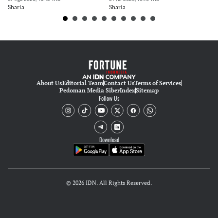
Sharia
Sharia
Sh
About Us
Editorial Team
Contact Us
Terms of Services
Pedoman Media Siber
Index
Sitemap
Follow Us
Download
© 2026 IDN. All Rights Reserved.