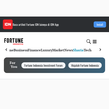
Baca artikel
Fortune IDN
lainnya di IDN App
Install
Home
Business
Finance
Luxury
Market
News
Sharia
Tech
For
Fortune Indonesia Investment Forum
Majalah Fortune Indonesia
I
You