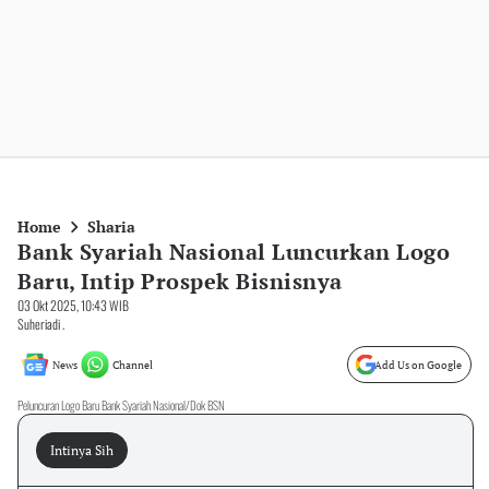
Home
Sharia
Bank Syariah Nasional Luncurkan Logo
Baru, Intip Prospek Bisnisnya
03 Okt 2025, 10:43 WIB
Suheriadi .
News
Channel
Add Us on Google
Peluncuran Logo Baru Bank Syariah Nasional/Dok BSN
Intinya Sih