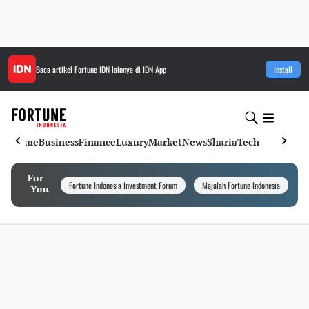
Baca artikel
Fortune IDN
lainnya di IDN App
Install
Home
Business
Finance
Luxury
Market
News
Sharia
Tech
For
Fortune Indonesia Investment Forum
Majalah Fortune Indonesia
I
You