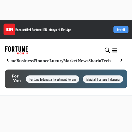
Baca artikel
Fortune IDN
lainnya di IDN App
Install
Home
Business
Finance
Luxury
Market
News
Sharia
Tech
For
Fortune Indonesia Investment Forum
Majalah Fortune Indonesia
I
You