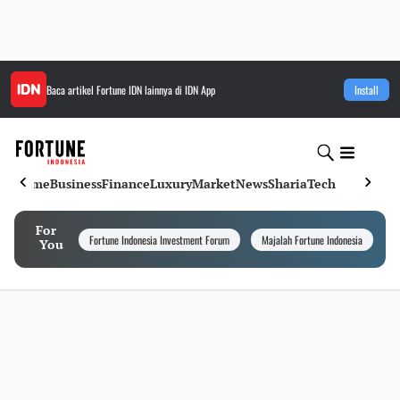
Baca artikel
Fortune IDN
lainnya di IDN App
Install
Home
Business
Finance
Luxury
Market
News
Sharia
Tech
For
Fortune Indonesia Investment Forum
Majalah Fortune Indonesia
I
You