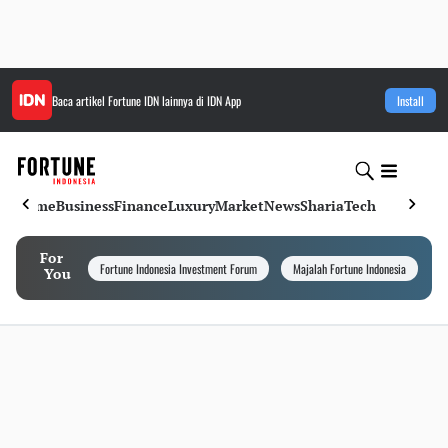
Baca artikel
Fortune IDN
lainnya di IDN App
Install
Home
Business
Finance
Luxury
Market
News
Sharia
Tech
For
Fortune Indonesia Investment Forum
Majalah Fortune Indonesia
I
You