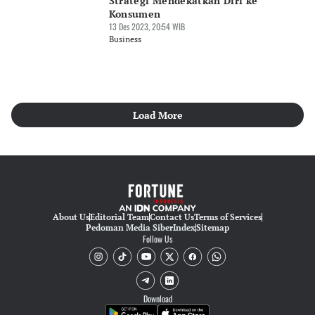
Strategi Mendekatkan Diri ke
Konsumen
13 Des 2023, 20:54 WIB
Business
Load More
About Us
Editorial Team
Contact Us
Terms of Services
Pedoman Media Siber
Index
Sitemap
Follow Us
Download