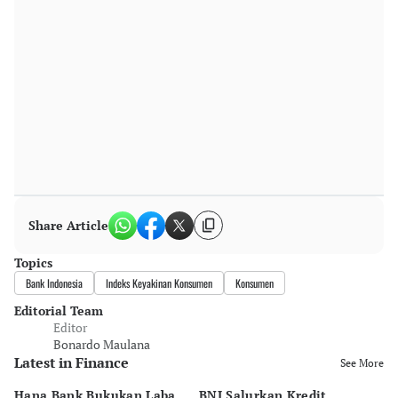
Share Article
Topics
Bank Indonesia
Indeks Keyakinan Konsumen
Konsumen
Editorial Team
Editor
Bonardo Maulana
Latest in Finance
See More
Hana Bank Bukukan Laba
BNI Salurkan Kredit
5 