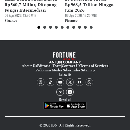
Rp360,7 Miliar, Ditopang
Rp968,5 Triliun Hingga
u
Fungsi Intermediasi
Juni 2026
06 
06 Agu 2026, 13:30 WIB
06 Agu 2026, 13:25 WIB
Fi
Finance
Finance
About Us
Editorial Team
Contact Us
Terms of Services
Pedoman Media Siber
Index
Sitemap
Follow Us
Download
© 2026 IDN. All Rights Reserved.