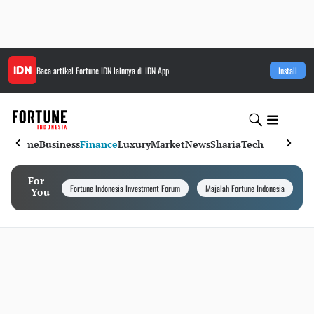
Baca artikel
Fortune IDN
lainnya di IDN App
Install
Home
Business
Finance
Luxury
Market
News
Sharia
Tech
For
Fortune Indonesia Investment Forum
Majalah Fortune Indonesia
I
You