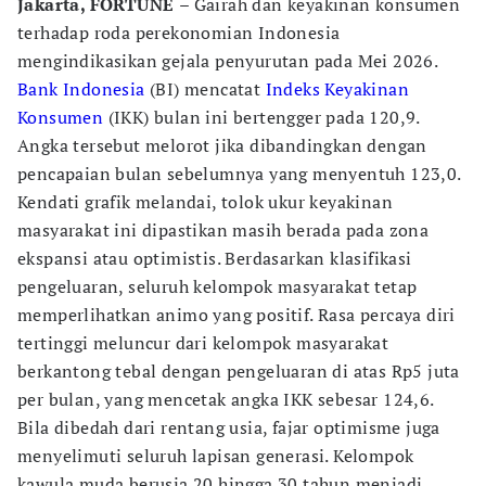
Jakarta, FORTUNE
– Gairah dan keyakinan konsumen
terhadap roda perekonomian Indonesia
mengindikasikan gejala penyurutan pada Mei 2026.
Bank Indonesia
(BI) mencatat
Indeks Keyakinan
Konsumen
(IKK) bulan ini bertengger pada 120,9.
Angka tersebut melorot jika dibandingkan dengan
pencapaian bulan sebelumnya yang menyentuh 123,0.
Kendati grafik melandai, tolok ukur keyakinan
masyarakat ini dipastikan masih berada pada zona
ekspansi atau optimistis. Berdasarkan klasifikasi
pengeluaran, seluruh kelompok masyarakat tetap
memperlihatkan animo yang positif. Rasa percaya diri
tertinggi meluncur dari kelompok masyarakat
berkantong tebal dengan pengeluaran di atas Rp5 juta
per bulan, yang mencetak angka IKK sebesar 124,6.
Bila dibedah dari rentang usia, fajar optimisme juga
menyelimuti seluruh lapisan generasi. Kelompok
kawula muda berusia 20 hingga 30 tahun menjadi