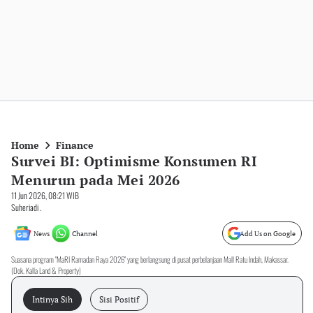
Home
Finance
Survei BI: Optimisme Konsumen RI
Menurun pada Mei 2026
11 Jun 2026, 08:21 WIB
Suheriadi .
News
Channel
Add Us on Google
Suasana program "MaRI Ramadan Raya 2026" yang berlangsung di pusat perbelanjaan Mall Ratu Indah, Makassar.
(Dok. Kalla Land & Property)
Intinya Sih
Sisi Positif