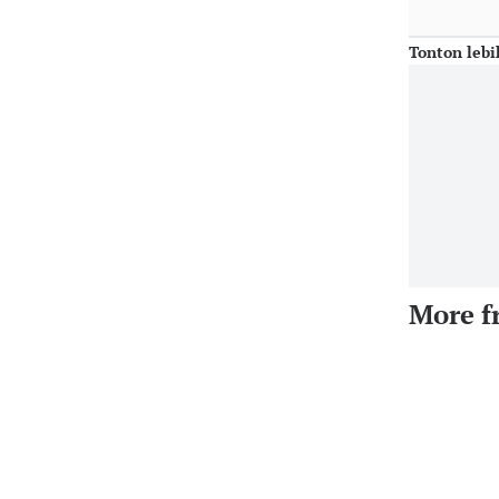
Tonton lebi
More f