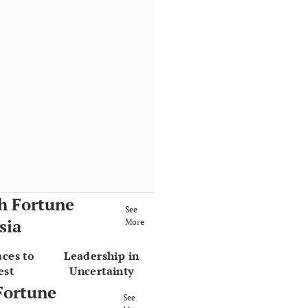
h Fortune
See
sia
More
aces to
Leadership in
est
Uncertainty
Fortune
See