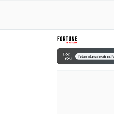
For
Fortune Indonesia Investment F
You