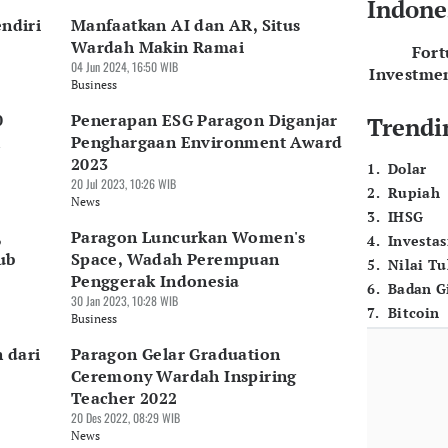
Indone
endiri
Manfaatkan AI dan AR, Situs
Wardah Makin Ramai
For
04 Jun 2024, 16:50 WIB
Investme
Business
0
Penerapan ESG Paragon Diganjar
Trendi
Penghargaan Environment Award
2023
1
.
Dolar
20 Jul 2023, 10:26 WIB
2
.
Rupiah
News
3
.
IHSG
,
Paragon Luncurkan Women's
4
.
Investas
ub
Space, Wadah Perempuan
5
.
Nilai T
Penggerak Indonesia
6
.
Badan G
30 Jan 2023, 10:28 WIB
7
.
Bitcoin
Business
 dari
Paragon Gelar Graduation
Ceremony Wardah Inspiring
Teacher 2022
20 Des 2022, 08:29 WIB
News