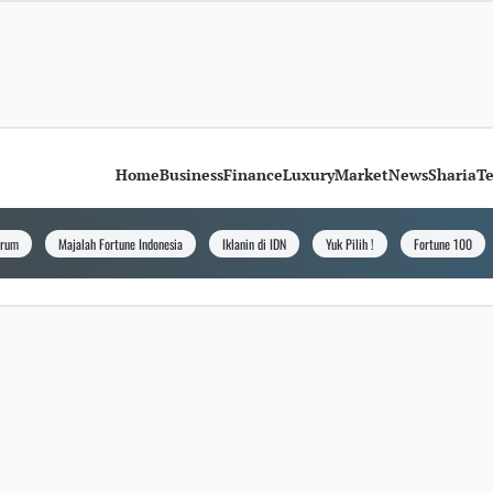
Home
Business
Finance
Luxury
Market
News
Sharia
T
orum
Majalah Fortune Indonesia
Iklanin di IDN
Yuk Pilih !
Fortune 100