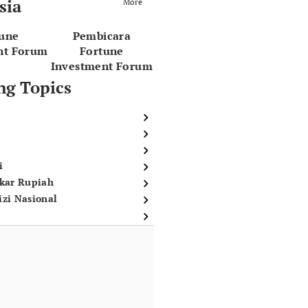
sia
More
tune
Pembicara
nt Forum
Fortune
Investment Forum
ng Topics
i
ukar Rupiah
izi Nasional