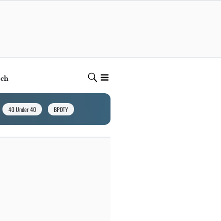
ech
40 Under 40
BPOTY