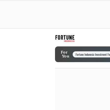
For
Fortune Indonesia Investment F
You