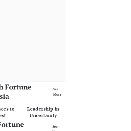
h Fortune
See
sia
More
aces to
Leadership in
est
Uncertainty
Fortune
See