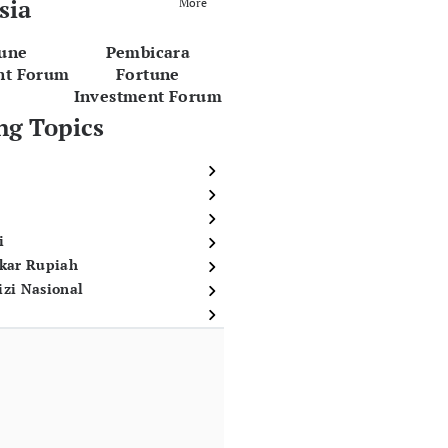
sia
More
tune
Pembicara
nt Forum
Fortune
Investment Forum
ng Topics
i
ukar Rupiah
izi Nasional