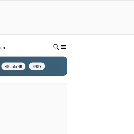
ech
40 Under 40
BPOTY