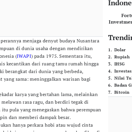
Indone
For
Investme
Trendi
 perannya menjaga denyut budaya Nusantara
mpuan di dunia usaha dengan mendirikan
1
.
Dolar
onesia (
IWAPI
) pada 1975. Sementara itu,
2
.
Rupiah
s kecantikan dari ruang tamu rumah hingga
3
.
IHSG
ki berangkat dari dunia yang berbeda,
4
.
Investas
5
.
Nilai T
at yang sama: meninggalkan warisan bagi
6
.
Badan G
7
.
Bitcoin
ekadar karya yang bertahan lama, melainkan
melawan rasa ragu, dan berdiri tegak di
n itu pula yang menegaskan bahwa perempuan
pin dan memberi dampak besar.
bukan hanya perkara hobi atau wujud cinta