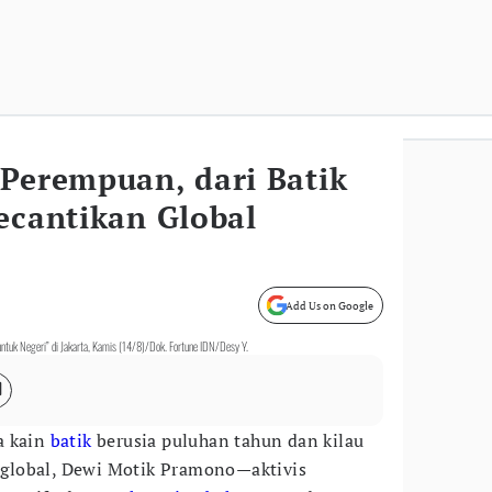
 Perempuan, dari Batik
ecantikan Global
Add Us on Google
ntuk Negeri” di Jakarta, Kamis (14/8)/Dok. Fortune IDN/Desy Y.
a kain
batik
berusia puluhan tahun dan kilau
global, Dewi Motik Pramono—aktivis