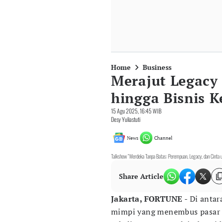
Home
Business
Merajut Legacy
hingga Bisnis K
15 Agu 2025, 16:45 WIB
Desy Yuliastuti
News
Channel
Talkshow “Merdeka Tanpa Batas: Perempuan, Legacy, dan Cinta u
Share Article
Jakarta, FORTUNE -
Di antar
mimpi yang menembus pasar 