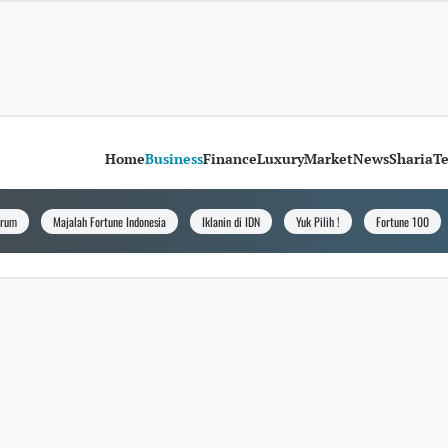
Home
Business
Finance
Luxury
Market
News
Sharia
T
orum
Majalah Fortune Indonesia
Iklanin di IDN
Yuk Pilih !
Fortune 100