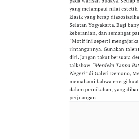
pada warisan budaya. Setiap h
yang melampaui nilai estetik
klasik yang kerap diasosiasi
Selatan Yogyakarta. Bagi ban
keberanian, dan semangat pa
“Motif ini seperti mengajarka
rintangannya. Gunakan talen
diri. Jangan takut bersuara 
talkshow
“Merdeka Tanpa Bat
Negeri”
di Galeri Demono, Men
memahami bahwa energi kuat 
dalam pernikahan, yang dih
perjuangan.