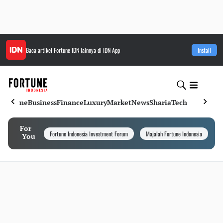
Baca artikel
Fortune IDN
lainnya di IDN App
Install
Home
Business
Finance
Luxury
Market
News
Sharia
Tech
For
Fortune Indonesia Investment Forum
Majalah Fortune Indonesia
I
You