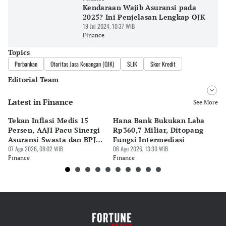
Kendaraan Wajib Asuransi pada
2025? Ini Penjelasan Lengkap OJK
19 Jul 2024, 10:37 WIB
Finance
Topics
Perbankan
Otoritas Jasa Keuangan (OJK)
SLIK
Skor Kredit
Editorial Team
Latest in Finance
Editor
See More
Bonardo Maulana
Tekan Inflasi Medis 15
Hana Bank Bukukan Laba
BN
Editor
Persen, AAJI Pacu Sinergi
Rp360,7 Miliar, Ditopang
Rp
Suheriadi .
Asuransi Swasta dan BPJS
Fungsi Intermediasi
Ju
Kesehatan
07 Agu 2026, 08:02 WIB
06 Agu 2026, 13:30 WIB
06 
Finance
Finance
Fi