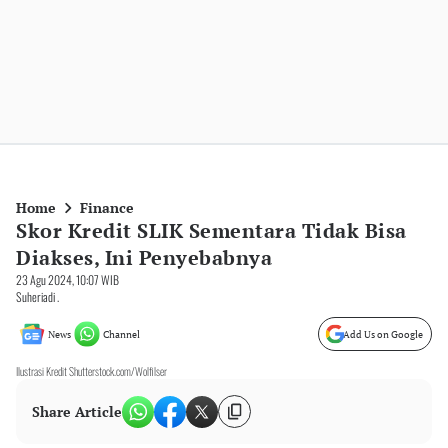
Home
Finance
Skor Kredit SLIK Sementara Tidak Bisa
Diakses, Ini Penyebabnya
23 Agu 2024, 10:07 WIB
Suheriadi .
News
Channel
Add Us on Google
Ilustrasi Kredit Shutterstock.com/Wolfilser
Share Article