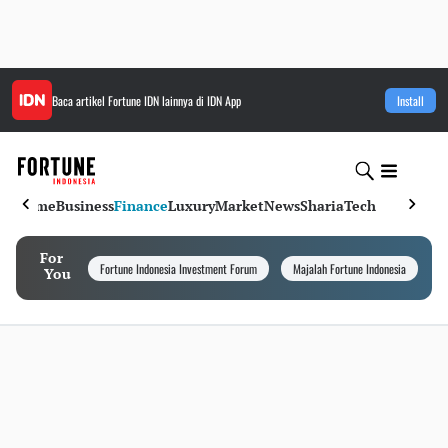
Baca artikel
Fortune IDN
lainnya di IDN App
Install
Home
Business
Finance
Luxury
Market
News
Sharia
Tech
For
Fortune Indonesia Investment Forum
Majalah Fortune Indonesia
I
You