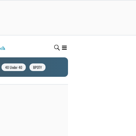
ech
40 Under 40
BPOTY