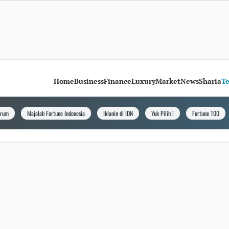
Home
Business
Finance
Luxury
Market
News
Sharia
T
orum
Majalah Fortune Indonesia
Iklanin di IDN
Yuk Pilih !
Fortune 100