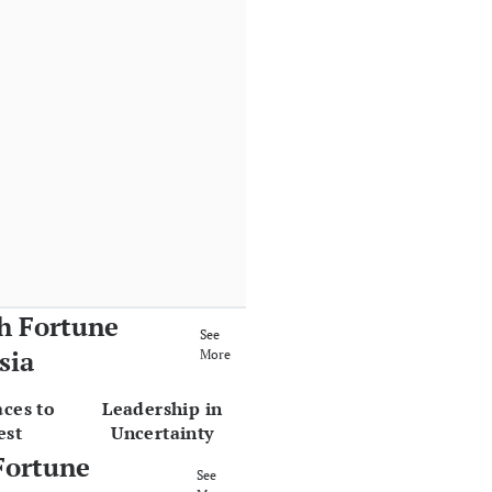
h Fortune
See
sia
More
aces to
Leadership in
est
Uncertainty
Fortune
See