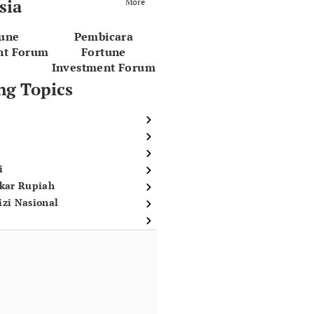
sia
More
tune
Pembicara
nt Forum
Fortune
Investment Forum
ng Topics
i
ukar Rupiah
izi Nasional