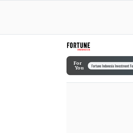
For
Fortune Indonesia Investment F
You