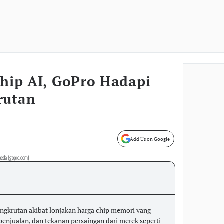
Chip AI, GoPro Hadapi
rutan
Add Us on Google
peda (gopro.com)
ngkrutan akibat lonjakan harga chip memori yang
penjualan, dan tekanan persaingan dari merek seperti