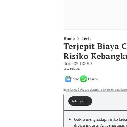
Home
Tech
Terjepit Biaya 
Risiko Kebangk
05 Jun 2026, 10:33 WIB
Desy Yuliastuti
News
Channel
potret kamera GoPro yang digunakan untuk merekam aksi berse
Intinya Sih
GoPro menghadapi risiko keba
dipicu industri AI, penurunan 