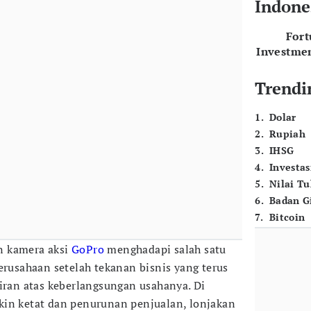
Indone
For
Investme
Trendi
1
.
Dolar
2
.
Rupiah
3
.
IHSG
4
.
Investas
5
.
Nilai T
6
.
Badan G
7
.
Bitcoin
n kamera aksi
GoPro
menghadapi salah satu
erusahaan setelah tekanan bisnis yang terus
an atas keberlangsungan usahanya. Di
kin ketat dan penurunan penjualan, lonjakan