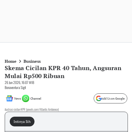
Home
Business
Skema Cicilan KPR 40 Tahun, Angsuran
Mulai Rp500 Ribuan
26 Jun 2026, 16:07 WIB
Bonaventura Sigit
News
Channel
Add Us on Google
ilustrasi cicilan KPR (pexels.com/Atlantic Ambience)
Intinya Sih