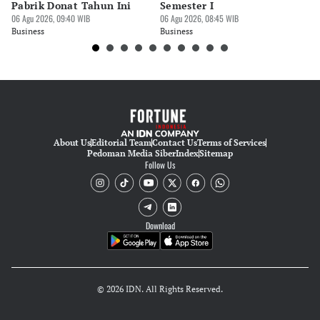
Pabrik Donat Tahun Ini
Semester I
K
06 Agu 2026, 09:40 WIB
06 Agu 2026, 08:45 WIB
06 
Business
Business
Bu
About Us
Editorial Team
Contact Us
Terms of Services
Pedoman Media Siber
Index
Sitemap
Follow Us
Download
© 2026 IDN. All Rights Reserved.