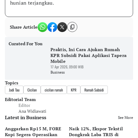
hunian terjangkau.
Share Article
Curated For You
Praktis, Ini Cara Ajukan Rumah
KPR Subsidi Pakai Aplikasi Tapera
Mobile
17 Apr 2026, 09:00 WIB
Business
Topics
Jadi Tau
Cicilan
cicilan rumah
KPR
Rumah Subsidi
Editorial Team
Editor
Ana Widiawati
Latest in Business
See More
Anggarkan Rp15 M, FORE
Naik 12%, Ekspor Tekstil
M
Kopi Segera Operasikan
Dongkrak Laba TRIS di
W