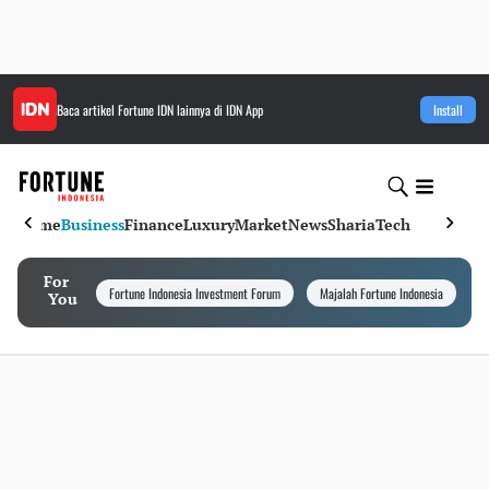
Baca artikel
Fortune IDN
lainnya di IDN App
Install
Home
Business
Finance
Luxury
Market
News
Sharia
Tech
For
Fortune Indonesia Investment Forum
Majalah Fortune Indonesia
I
You