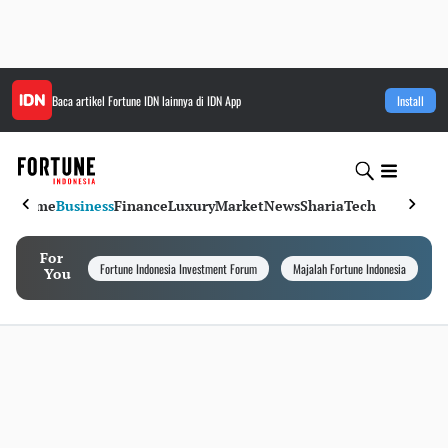
Baca artikel
Fortune IDN
lainnya di IDN App
Install
Home
Business
Finance
Luxury
Market
News
Sharia
Tech
For
Fortune Indonesia Investment Forum
Majalah Fortune Indonesia
I
You