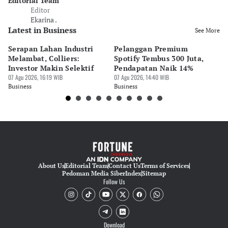
Editorial Team
Editor
Ekarina .
Latest in Business
See More
Serapan Lahan Industri
Pelanggan Premium
Pe
Melambat, Colliers:
Spotify Tembus 300 Juta,
F&
Investor Makin Selektif
Pendapatan Naik 14%
Or
07 Agu 2026, 16:19 WIB
07 Agu 2026, 14:40 WIB
07 
Business
Business
Bu
About Us
Editorial Team
Contact Us
Terms of Services
Pedoman Media Siber
Index
Sitemap
Follow Us
Download