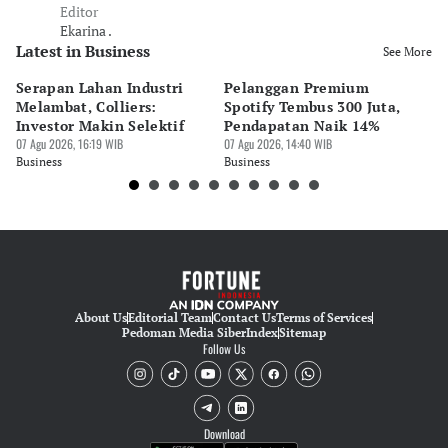
Editor
Ekarina .
Latest in Business
See More
Serapan Lahan Industri
Pelanggan Premium
Pe
Melambat, Colliers:
Spotify Tembus 300 Juta,
F&
Investor Makin Selektif
Pendapatan Naik 14%
Or
07 Agu 2026, 16:19 WIB
07 Agu 2026, 14:40 WIB
07 
Business
Business
Bu
About Us
Editorial Team
Contact Us
Terms of Services
Pedoman Media Siber
Index
Sitemap
Follow Us
Download