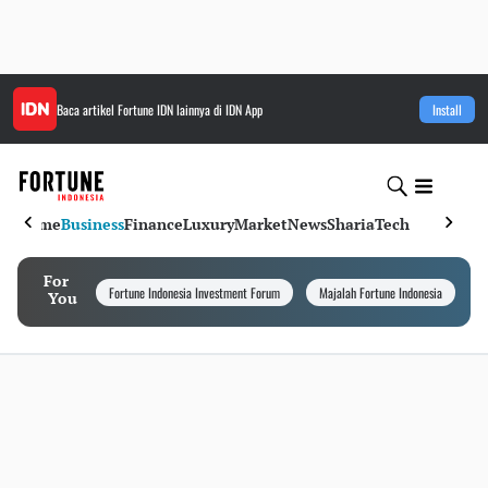
Baca artikel
Fortune IDN
lainnya di IDN App
Install
Home
Business
Finance
Luxury
Market
News
Sharia
Tech
For
Fortune Indonesia Investment Forum
Majalah Fortune Indonesia
I
You