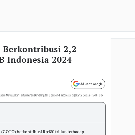
 Berkontribusi 2,2
B Indonesia 2024
Add Us on Google
alam Mewujudkan Pertumbuhan Berkelanjutan 8 persen di Indonesia" di Jakarta, Selasa (12/8). Dok
(GOTO) berkontribusi Rp480 triliun terhadap