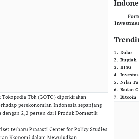
Indone
For
Investme
Trendi
1
.
Dolar
2
.
Rupiah
3
.
IHSG
4
.
Investas
5
.
Nilai T
6
.
Badan G
k Tokopedia Tbk (GOTO) diperkirakan
7
.
Bitcoin
erhadap perekonomian Indonesia sepanjang
ra dengan 2,2 persen dari Produk Domestik
set terbaru Prasasti Center for Policy Studies
eran Ekonomi dalam Mewujudkan