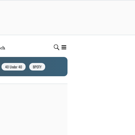
ech
40 Under 40
BPOTY