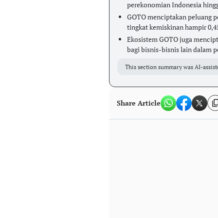
perekonomian Indonesia hingg
GOTO menciptakan peluang pe
tingkat kemiskinan hampir 0,4
Ekosistem GOTO juga mencipt
bagi bisnis-bisnis lain dalam 
This section summary was AI-assist
Share Article