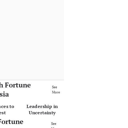
h Fortune
See
sia
More
aces to
Leadership in
est
Uncertainty
Fortune
See