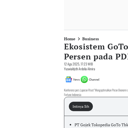
Home
Business
Ekosistem GoTo
Persen pada PD
12 Agu 2025, 17:23 WIB
Yuswialdyth Ardelia Almira
News
Channel
Konferensi pers Laporan Riset "Mengoptimalkan Peran Ekonomi d
Fortune Indonesia
Intinya Sih
PT Gojek Tokopedia GoTo Tbk 