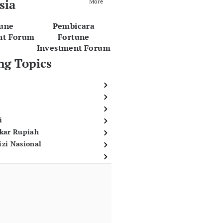
sia
More
tune
Pembicara
nt Forum
Fortune
Investment Forum
ng Topics
i
ukar Rupiah
izi Nasional