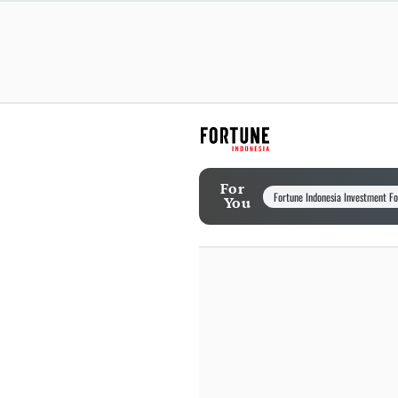
For
Fortune Indonesia Investment F
You