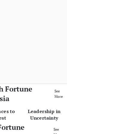
h Fortune
See
sia
More
aces to
Leadership in
est
Uncertainty
Fortune
See