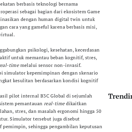
katan berbasis teknologi bernama
roperasi sebagai bagian dari ekosistem Game
binasikan dengan human digital twin untuk
an cara yang gameful karena berbasis misi,
irtual.
ggabungkan psikologi, kesehatan, kecerdasan
aktif untuk memantau beban kognitif, stres,
real-time
melalui sensor non-invasif.
api simulator kepemimpinan dengan skenario
ngkat kesulitan berdasarkan kondisi kognitif
Trendi
sil pilot internal B3C Global di sejumlah
n sistem pemantauan
real-time
dikaitkan
lahan, stres, dan masalah ergonomi hingga 50
tur. Simulator tersebut juga disebut
f pemimpin, sehingga pengambilan keputusan