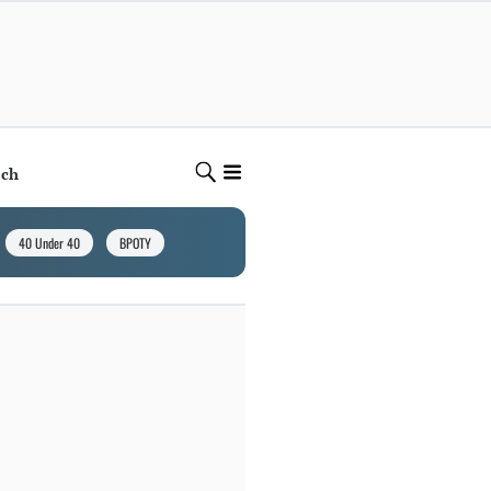
ech
40 Under 40
BPOTY