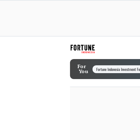
For
Fortune Indonesia Investment F
You