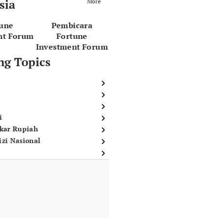
sia
More
tune
Pembicara
nt Forum
Fortune
Investment Forum
ng Topics
i
ukar Rupiah
izi Nasional