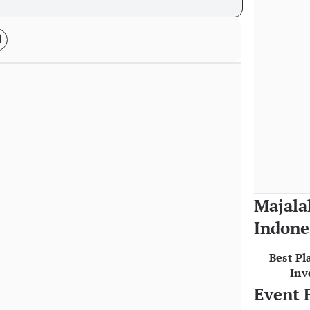
Majala
Indone
Best Pl
Inv
Event 