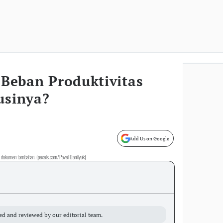
i Beban Produktivitas
usinya?
Add Us on Google
an dokumen tambahan. (pexels.com/Pavel Danilyuk)
ed and reviewed by our editorial team.