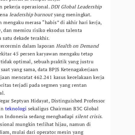
n pekerja operasional.
DDI Global Leadership
mena
leadership burnout
yang meningkat.
mengaku merasa “habis” di akhir hari kerja,
0, dan memicu risiko eksodus talenta
satu dekade terakhir.
 tercermin dalam laporan
Health on Demand
Sekitar 45 persen karyawan mengaku tetap
tidak optimal, sebuah praktik yang justru
 saat yang sama, data BPJS Ketenagakerjaan
jaan mencatat 462.241 kasus kecelakaan kerja
ritas terjadi pada segmen yang rentan
al.
 Tegar Septyan Hidayat, Distinguished Professor
an
teknologi
sekaligus Chairman B3C Global
kan Indonesia sedang menghadapi
silent crisis
.
sional mungkin terlihat hijau, namun di
 diam, mulai dari operator mesin yang