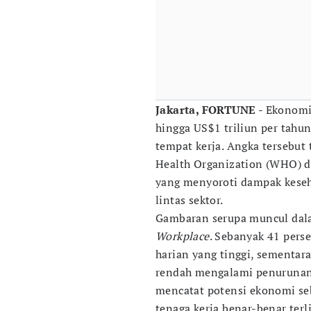
Jakarta, FORTUNE
- Ekonomi 
hingga US$1 triliun per tahun
tempat kerja. Angka tersebut
Health Organization (WHO) da
yang menyoroti dampak keseha
lintas sektor.
Gambaran serupa muncul dal
Workplace
. Sebanyak 41 pers
harian yang tinggi, sementara
rendah mengalami penurunan p
mencatat potensi ekonomi seb
tenaga kerja benar-benar terl