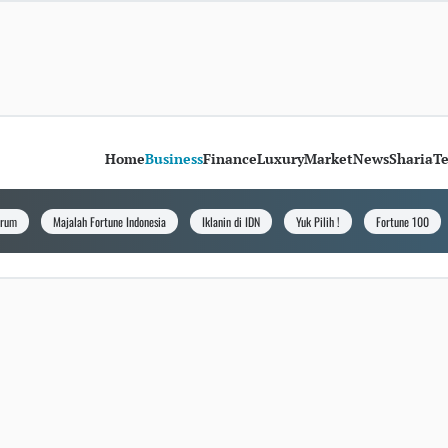
Home
Business
Finance
Luxury
Market
News
Sharia
T
orum
Majalah Fortune Indonesia
Iklanin di IDN
Yuk Pilih !
Fortune 100