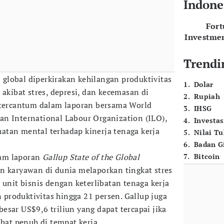
Indone
For
Investme
Trendi
global diperkirakan kehilangan produktivitas
1
.
Dolar
 akibat stres, depresi, dan kecemasan di
2
.
Rupiah
 tercantum dalam laporan bersama World
3
.
IHSG
n International Labour Organization (ILO),
4
.
Investas
tan mental terhadap kinerja tenaga kerja
5
.
Nilai T
6
.
Badan G
am laporan
Gallup State of the Global
7
.
Bitcoin
en karyawan di dunia melaporkan tingkat stres
 unit bisnis dengan keterlibatan tenaga kerja
roduktivitas hingga 21 persen. Gallup juga
esar US$9,6 triliun yang dapat tercapai jika
ibat penuh di tempat kerja.