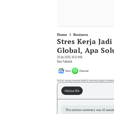
Home
Business
Stres Kerja Jad
Global, Apa Sol
26 Jan 2026, 16:12 WIB
Desy Yuliastuti
News
Channel
Ilustrasi seorang karyawan duduk di meja kerja dengan tumpuk
Intinya Sih
This section summary was AI-assist