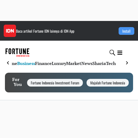
Baca artikel
Fortune IDN
lainnya di IDN App
Install
Home
Business
Finance
Luxury
Market
News
Sharia
Tech
For
Fortune Indonesia Investment Forum
Majalah Fortune Indonesia
I
You