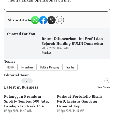
menjalankan operasional bisnis.
Share Article
Curated For You
Resmi Diluncurkan, Ini Profil dan
Sejarah Holding BUMN Danareksa
20 Jul 2022, 16:40 WIB
Market
Topics
BUMN
Perusahaan
Holding Company
Jadi Tau
Editorial Team
3+
Latest in Business
Editor
See More
Bonardo Maulana
Pelanggan Premium
Perkuat Portofolio Bisnis
Pe
Editor
Spotify Tembus 300 Juta,
F&B, Erajaya Gandeng
K
Eko Wahyudi
Pendapatan Naik 14%
Oriental Kopi
G
07 Agu 2026, 14:40 WIB
07 Agu 2026, 14:15 WIB
di
07 