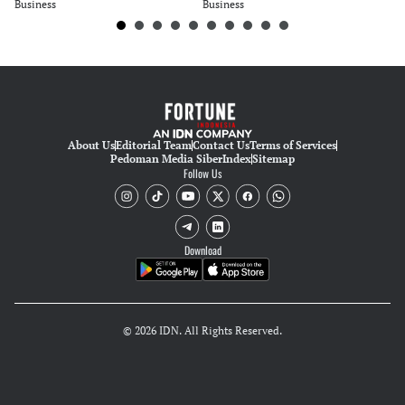
Editor
Business
Business
Bu
Tubagus Imam Satrio
About Us
Editorial Team
Contact Us
Terms of Services
Pedoman Media Siber
Index
Sitemap
Follow Us
Download
© 2026 IDN. All Rights Reserved.