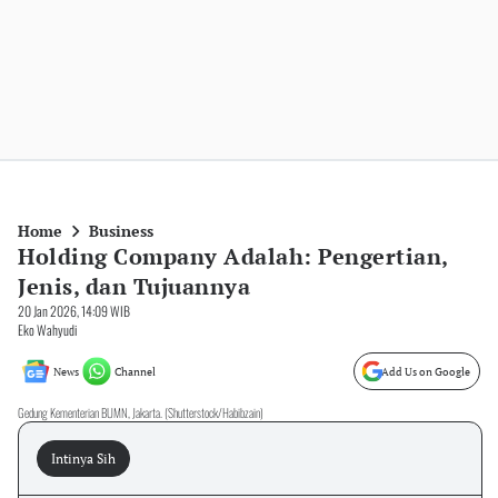
Home
Business
Holding Company Adalah: Pengertian,
Jenis, dan Tujuannya
20 Jan 2026, 14:09 WIB
Eko Wahyudi
News
Channel
Add Us on Google
Gedung Kementerian BUMN, Jakarta. (Shutterstock/Habibzain)
Intinya Sih