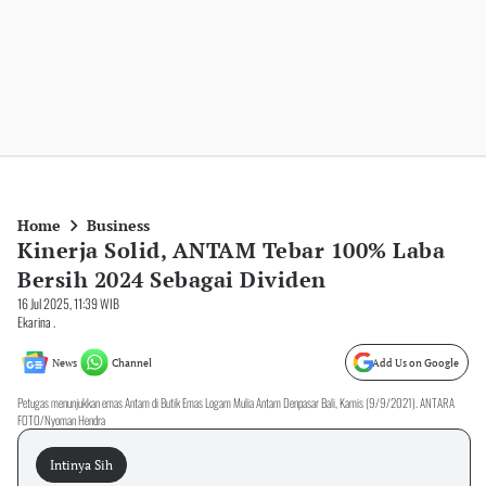
Home
Business
Kinerja Solid, ANTAM Tebar 100% Laba
Bersih 2024 Sebagai Dividen
16 Jul 2025, 11:39 WIB
Ekarina .
News
Channel
Add Us on Google
Petugas menunjukkan emas Antam di Butik Emas Logam Mulia Antam Denpasar Bali, Kamis (9/9/2021). ANTARA
FOTO/Nyoman Hendra
Intinya Sih