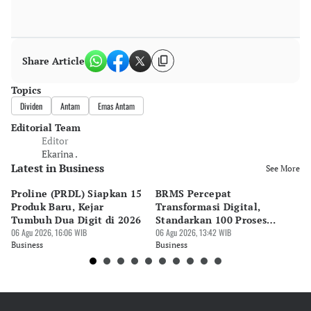
Share Article
Topics
Dividen
Antam
Emas Antam
Editorial Team
Editor
Ekarina .
Latest in Business
See More
Proline (PRDL) Siapkan 15
BRMS Percepat
3 
Produk Baru, Kejar
Transformasi Digital,
Pe
Tumbuh Dua Digit di 2026
Standarkan 100 Proses
2
06 Agu 2026, 16:06 WIB
Bisnis
06 Agu 2026, 13:42 WIB
06 
Business
Business
Bu