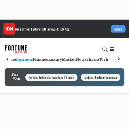
Baca artikel
Fortune IDN
lainnya di IDN App
Install
Home
Business
Finance
Luxury
Market
News
Sharia
Tech
For
Fortune Indonesia Investment Forum
Majalah Fortune Indonesia
I
You