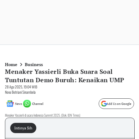
Home
Business
Menaker Yassierli Buka Suara Soal
Tuntutan Demo Buruh: Kenaikan UMP
28 Agu 2025, 19:04 WIB
Nova Betriani Sinambela
News
Channel
Add Us on Google
Menaker Yassierli di acara Indonesia Summit 2025. (Dok. IDN Times)
Intinya Sih