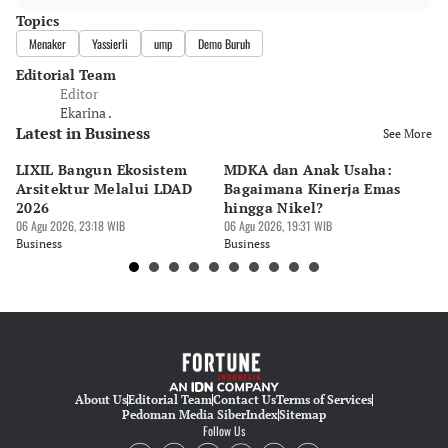
Topics
Menaker
Yassierli
ump
Demo Buruh
Editorial Team
Editor
Ekarina .
Latest in Business
See More
LIXIL Bangun Ekosistem
MDKA dan Anak Usaha:
W
Arsitektur Melalui LDAD
Bagaimana Kinerja Emas
La
2026
hingga Nikel?
Ru
06 Agu 2026, 23:18 WIB
06 Agu 2026, 19:31 WIB
06 
Business
Business
Bu
About Us
Editorial Team
Contact Us
Terms of Services
Pedoman Media Siber
Index
Sitemap
Follow Us