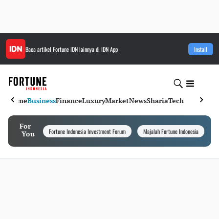
Baca artikel
Fortune IDN
lainnya di IDN App
Install
Home
Business
Finance
Luxury
Market
News
Sharia
Tech
For
Fortune Indonesia Investment Forum
Majalah Fortune Indonesia
I
You