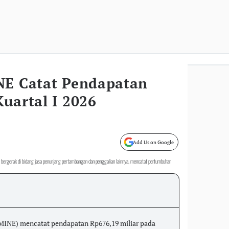
NE Catat Pendapatan
uartal I 2026
Add Us on Google
 bergerak di bidang jasa penunjang pertambangan dan penggalian lainnya, mencatat pertumbuhan
(MINE) mencatat pendapatan Rp676,19 miliar pada