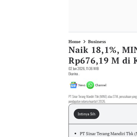
Home
Business
Naik 18,1%, MI
Rp676,19 M di K
02 Jun 2026, 11:36 WIB
Ekarina .
News
Channel
PT Sinar Terang Mandiri Tbk (MINE) atau STM, perusahaan yang
pendapatan selama kuartal I 2026.
Intinya Sih
PT Sinar Terang Mandiri Tbk 