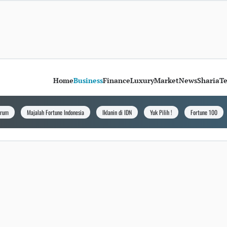
Home
Business
Finance
Luxury
Market
News
Sharia
T
orum
Majalah Fortune Indonesia
Iklanin di IDN
Yuk Pilih !
Fortune 100