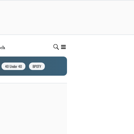
ech
40 Under 40
BPOTY