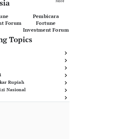
sia
More
tune
Pembicara
nt Forum
Fortune
Investment Forum
ng Topics
i
ukar Rupiah
izi Nasional