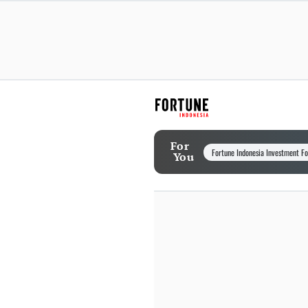
For
Fortune Indonesia Investment F
You