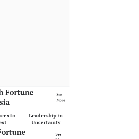
h Fortune
See
sia
More
aces to
Leadership in
est
Uncertainty
Fortune
See