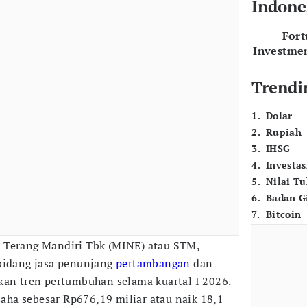
Indone
For
Investme
Trendi
1
.
Dolar
2
.
Rupiah
3
.
IHSG
4
.
Investas
5
.
Nilai T
6
.
Badan G
7
.
Bitcoin
 Terang Mandiri Tbk (MINE) atau STM,
 bidang jasa penunjang
pertambangan
dan
kan tren pertumbuhan selama kuartal I 2026.
ha sebesar Rp676,19 miliar atau naik 18,1