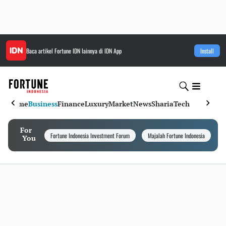
Baca artikel
Fortune IDN
lainnya di IDN App
Install
Home
Business
Finance
Luxury
Market
News
Sharia
Tech
For
Fortune Indonesia Investment Forum
Majalah Fortune Indonesia
I
You