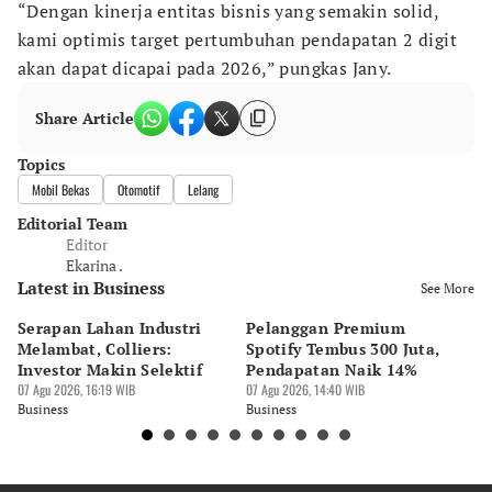
“Dengan kinerja entitas bisnis yang semakin solid,
kami optimis target pertumbuhan pendapatan 2 digit
akan dapat dicapai pada 2026,” pungkas Jany.
Share Article
Topics
Mobil Bekas
Otomotif
Lelang
Editorial Team
Editor
Ekarina .
Latest in Business
See More
Serapan Lahan Industri
Pelanggan Premium
Pe
Melambat, Colliers:
Spotify Tembus 300 Juta,
F&
Investor Makin Selektif
Pendapatan Naik 14%
Or
07 Agu 2026, 16:19 WIB
07 Agu 2026, 14:40 WIB
07 
Business
Business
Bu