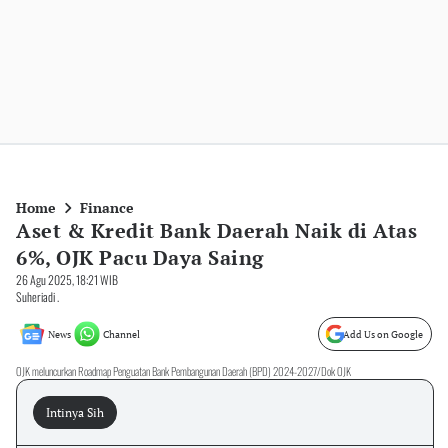
Home
Finance
Aset & Kredit Bank Daerah Naik di Atas
6%, OJK Pacu Daya Saing
26 Agu 2025, 18:21 WIB
Suheriadi .
News
Channel
Add Us on Google
OJK meluncurkan Roadmap Penguatan Bank Pembangunan Daerah (BPD) 2024-2027/Dok OJK
Intinya Sih