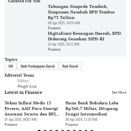
Curated For You
Tabungan Simpeda Tumbuh,
Simpanan Nasabah BPD Tembus
Rp73 Triliun
08 Agu 2025, 10:26 WIB
Finance
Digitalisasi Keuangan Daerah, BPD
Didorong Gunakan SIPD-RI
24 Apr 2025, 18:12 WIB
Finance
Topics
OJK
Bank Pembangunan Daerah
Bank Daerah
Editorial Team
Editor
Pingit Aria
Latest in Finance
See More
Tekan Inflasi Medis 15
Hana Bank Bukukan Laba
BN
Persen, AAJI Pacu Sinergi
Rp360,7 Miliar, Ditopang
Rp
Asuransi Swasta dan BPJS
Fungsi Intermediasi
Ju
Kesehatan
07 Agu 2026, 08:02 WIB
06 Agu 2026, 13:30 WIB
06 
Finance
Finance
Fi