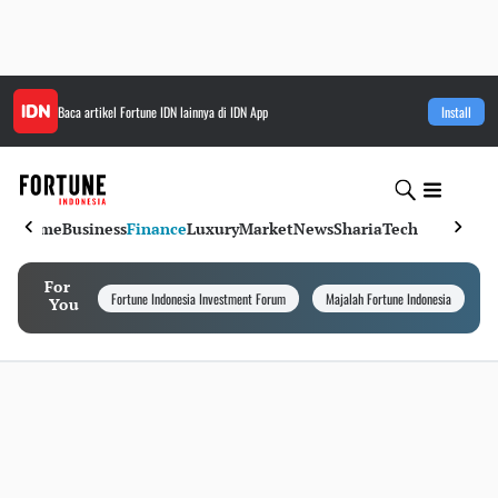
Baca artikel
Fortune IDN
lainnya di IDN App
Install
Home
Business
Finance
Luxury
Market
News
Sharia
Tech
For
Fortune Indonesia Investment Forum
Majalah Fortune Indonesia
I
You