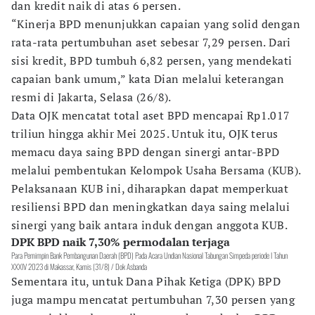
dan kredit naik di atas 6 persen.
“Kinerja BPD menunjukkan capaian yang solid dengan
rata-rata pertumbuhan aset sebesar 7,29 persen. Dari
sisi kredit, BPD tumbuh 6,82 persen, yang mendekati
capaian bank umum,” kata Dian melalui keterangan
resmi di Jakarta, Selasa (26/8).
Data OJK mencatat total aset BPD mencapai Rp1.017
triliun hingga akhir Mei 2025. Untuk itu, OJK terus
memacu daya saing BPD dengan sinergi antar-BPD
melalui pembentukan Kelompok Usaha Bersama (KUB).
Pelaksanaan KUB ini, diharapkan dapat memperkuat
resiliensi BPD dan meningkatkan daya saing melalui
sinergi yang baik antara induk dengan anggota KUB.
DPK BPD naik 7,30% permodalan terjaga
Para Pemimpin Bank Pembangunan Daerah (BPD) Pada Acara Undian Nasional Tabungan Simpeda periode I Tahun
XXXIV 2023 di Makassar, Kamis (31/8) / Dok Asbanda
Sementara itu, untuk Dana Pihak Ketiga (DPK) BPD
juga mampu mencatat pertumbuhan 7,30 persen yang