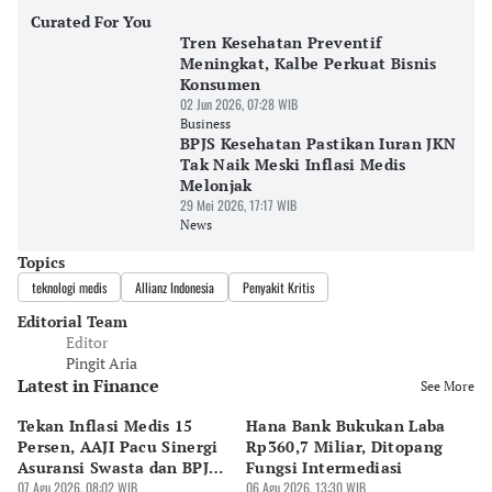
Curated For You
Tren Kesehatan Preventif
Meningkat, Kalbe Perkuat Bisnis
Konsumen
02 Jun 2026, 07:28 WIB
Business
BPJS Kesehatan Pastikan Iuran JKN
Tak Naik Meski Inflasi Medis
Melonjak
29 Mei 2026, 17:17 WIB
News
Topics
teknologi medis
Allianz Indonesia
Penyakit Kritis
Editorial Team
Editor
Pingit Aria
Latest in Finance
See More
Tekan Inflasi Medis 15
Hana Bank Bukukan Laba
BN
Persen, AAJI Pacu Sinergi
Rp360,7 Miliar, Ditopang
Rp
Asuransi Swasta dan BPJS
Fungsi Intermediasi
Ju
Kesehatan
07 Agu 2026, 08:02 WIB
06 Agu 2026, 13:30 WIB
06 