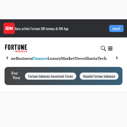
Baca artikel
Fortune IDN
lainnya di IDN App
Install
Home
Business
Finance
Luxury
Market
News
Sharia
Tech
For
Fortune Indonesia Investment Forum
Majalah Fortune Indonesia
I
You