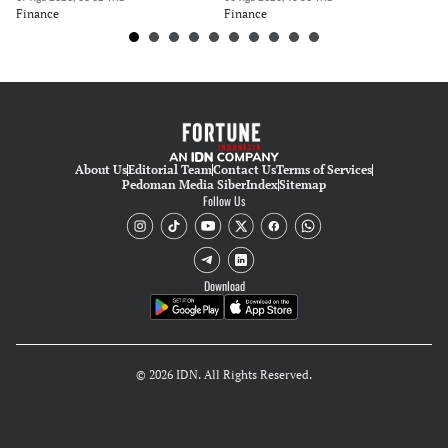
Finance
Finance
Fi
About Us
Editorial Team
Contact Us
Terms of Services
Pedoman Media Siber
Index
Sitemap
Follow Us
Download
© 2026 IDN. All Rights Reserved.