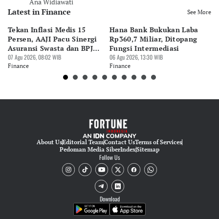
Ana Widiawati
Latest in Finance
See More
Tekan Inflasi Medis 15
Hana Bank Bukukan Laba
BN
Persen, AAJI Pacu Sinergi
Rp360,7 Miliar, Ditopang
Rp
Asuransi Swasta dan BPJS
Fungsi Intermediasi
Ju
Kesehatan
07 Agu 2026, 08:02 WIB
06 Agu 2026, 13:30 WIB
06 
Finance
Finance
Fi
About Us
Editorial Team
Contact Us
Terms of Services
Pedoman Media Siber
Index
Sitemap
Follow Us
Download