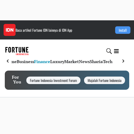
Baca artikel
Fortune IDN
lainnya di IDN App
Install
Home
Business
Finance
Luxury
Market
News
Sharia
Tech
For
Fortune Indonesia Investment Forum
Majalah Fortune Indonesia
I
You