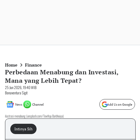
Home
Finance
Perbedaan Menabung dan Investasi,
Mana yang Lebih Tepat?
25 Jun 2026, 19:40 WIB
Bonaventura Sigit
News
Channel
Add Us on Google
ilustrasi menabung (unsplash.com/Towfiqu Barbhuiya)
Intinya Sih