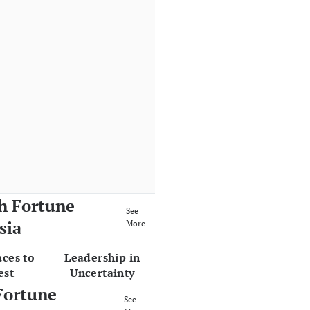
h Fortune
See
sia
More
aces to
Leadership in
est
Uncertainty
Fortune
See