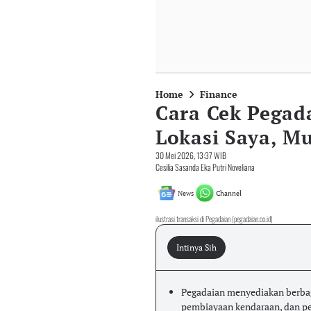
Home
Finance
Cara Cek Pegada
Lokasi Saya, M
30 Mei 2026, 13:37 WIB
Cesilia Sasanda Eka Putri Noveliana
News
Channel
ilustrasi transaksi di Pegadaian (pegadaian.co.id)
Intinya Sih
Pegadaian menyediakan berbaga
pembiayaan kendaraan, dan p