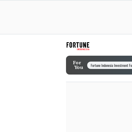
For
Fortune Indonesia Investment F
You