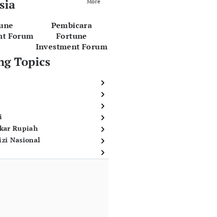
sia
More
tune
Pembicara
nt Forum
Fortune
Investment Forum
ng Topics
i
ukar Rupiah
izi Nasional