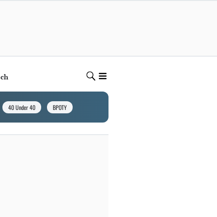
ech
40 Under 40
BPOTY