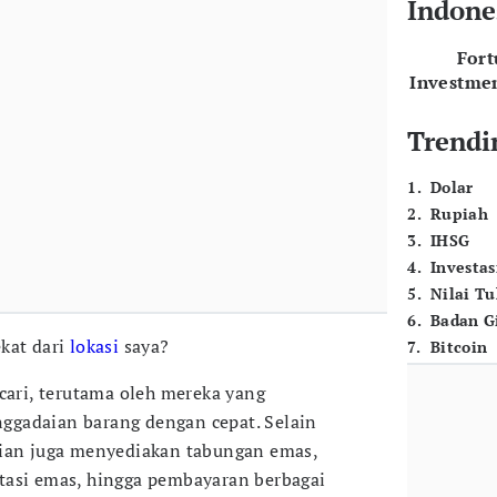
Indone
For
Investme
Trendi
1
.
Dolar
2
.
Rupiah
3
.
IHSG
4
.
Investas
5
.
Nilai T
6
.
Badan G
kat dari
lokasi
saya?
7
.
Bitcoin
cari, terutama oleh mereka yang
gadaian barang dengan cepat. Selain
aian juga menyediakan tabungan emas,
tasi emas, hingga pembayaran berbagai