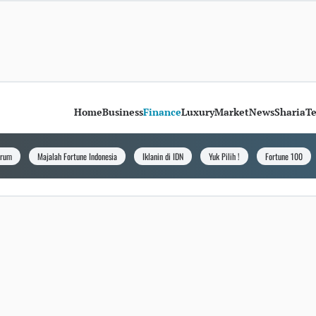
Home
Business
Finance
Luxury
Market
News
Sharia
T
orum
Majalah Fortune Indonesia
Iklanin di IDN
Yuk Pilih !
Fortune 100