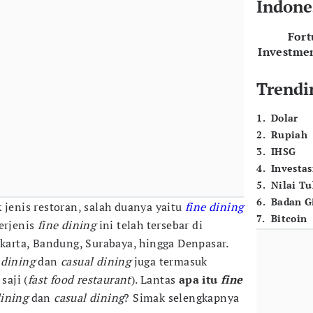
Indone
For
Investme
Trendi
1
.
Dolar
2
.
Rupiah
3
.
IHSG
4
.
Investas
5
.
Nilai T
6
.
Badan G
 jenis restoran, salah duanya yaitu
fine dining
7
.
Bitcoin
berjenis
fine dining
ini telah tersebar di
akarta, Bandung, Surabaya, hingga Denpasar.
 dining
dan
casual dining
juga termasuk
saji (
fast food restaurant
). Lantas
apa itu
fine
dining
dan
casual dining
? Simak selengkapnya