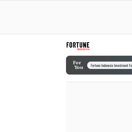
For
Fortune Indonesia Investment F
You