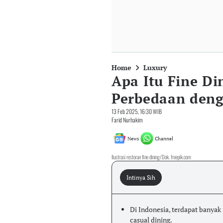
Home
Luxury
Apa Itu Fine Di
Perbedaan deng
13 Feb 2025, 16:30 WIB
Farid Nurhakim
News
Channel
Ilustrasi restoran fine dining/Dok. freepik.com
Intinya Sih
Di Indonesia, terdapat banyak 
casual dining.