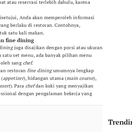
t atau reservasi terlebih dahulu, karena
disetujui, Anda akan memperoleh informasi
ang berlaku di restoran. Contohnya,
uk satu kali makan.
n fine dining
dining
juga disajikan dengan porsi atau ukuran
am satu set menu, ada banyak pilihan menu
 oleh sang
chef
.
an restoran
fine dining
umumnya lengkap
 (
appetizer
), hidangan utama (
main course
),
ssert
). Para
chef
dan koki yang menyajikan
ssional dengan pengalaman bekerja yang
Trendi