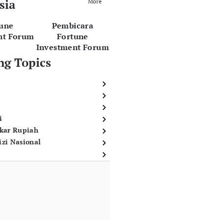
sia
More
tune
Pembicara
nt Forum
Fortune
Investment Forum
ng Topics
i
ukar Rupiah
izi Nasional