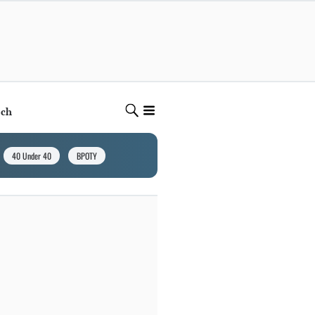
ech
40 Under 40
BPOTY