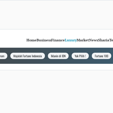
Home
Business
Finance
Luxury
Market
News
Sharia
T
orum
Majalah Fortune Indonesia
Iklanin di IDN
Yuk Pilih !
Fortune 100