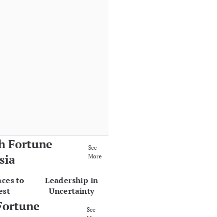
h Fortune
See
sia
More
aces to
Leadership in
est
Uncertainty
Fortune
See