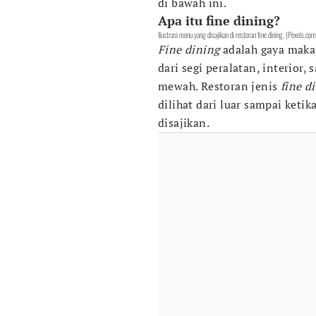
di bawah ini.
Apa itu fine dining?
Ilustrasi menu yang disajikan di restoran fine dining. (Pexels.c
Fine dining
adalah gaya maka
dari segi peralatan, interior
mewah. Restoran jenis
fine d
dilihat dari luar sampai ket
disajikan.