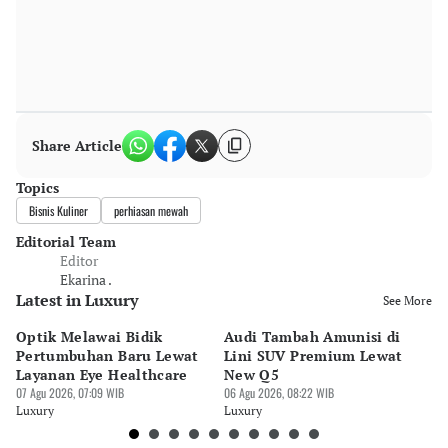
Share Article
Topics
Bisnis Kuliner
perhiasan mewah
Editorial Team
Editor
Ekarina .
Latest in Luxury
See More
Optik Melawai Bidik
Audi Tambah Amunisi di
M
Pertumbuhan Baru Lewat
Lini SUV Premium Lewat
Pa
Layanan Eye Healthcare
New Q5
Pi
07 Agu 2026, 07:09 WIB
06 Agu 2026, 08:22 WIB
30 
Luxury
Luxury
Lu