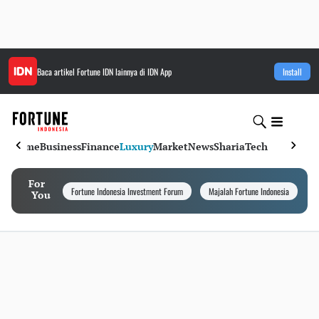
Baca artikel
Fortune IDN
lainnya di IDN App
Install
Home
Business
Finance
Luxury
Market
News
Sharia
Tech
For
Fortune Indonesia Investment Forum
Majalah Fortune Indonesia
I
You