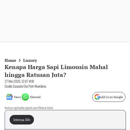
Home
Luxury
Kenapa Harga Sapi Limousin Mahal
hingga Ratusan Juta?
27 Mei 2026, 12:07 WIB
Cesilia Sasanda Eka Putri Noveliana
News
Channel
Add Us on Google
Ilustrasi sapi kurban (pexels.com/Monirul Islam)
Intinya Sih