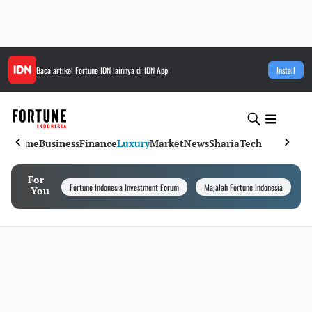
Baca artikel
Fortune IDN
lainnya di IDN App
Install
Home
Business
Finance
Luxury
Market
News
Sharia
Tech
For
Fortune Indonesia Investment Forum
Majalah Fortune Indonesia
I
You