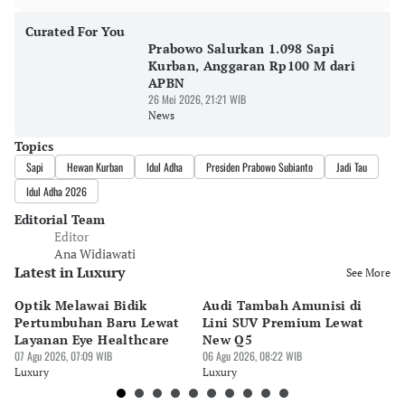
Curated For You
Prabowo Salurkan 1.098 Sapi
Kurban, Anggaran Rp100 M dari
APBN
26 Mei 2026, 21:21 WIB
News
Topics
Sapi
Hewan Kurban
Idul Adha
Presiden Prabowo Subianto
Jadi Tau
Idul Adha 2026
Editorial Team
Editor
Ana Widiawati
Latest in Luxury
See More
Optik Melawai Bidik
Audi Tambah Amunisi di
M
Pertumbuhan Baru Lewat
Lini SUV Premium Lewat
Pa
Layanan Eye Healthcare
New Q5
Pi
07 Agu 2026, 07:09 WIB
06 Agu 2026, 08:22 WIB
30 
Luxury
Luxury
Lu