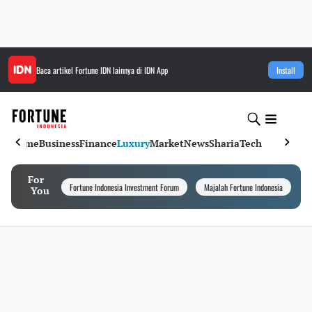
Baca artikel
Fortune IDN
lainnya di IDN App
Install
Home
Business
Finance
Luxury
Market
News
Sharia
Tech
For
Fortune Indonesia Investment Forum
Majalah Fortune Indonesia
I
You