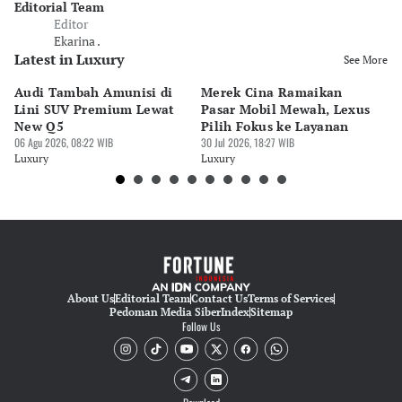
Editorial Team
Editor
Ekarina .
Latest in Luxury
See More
Audi Tambah Amunisi di
Merek Cina Ramaikan
Mo
Lini SUV Premium Lewat
Pasar Mobil Mewah, Lexus
B
New Q5
Pilih Fokus ke Layanan
GI
06 Agu 2026, 08:22 WIB
30 Jul 2026, 18:27 WIB
M
30 
Luxury
Luxury
Lu
About Us
Editorial Team
Contact Us
Terms of Services
Pedoman Media Siber
Index
Sitemap
Follow Us