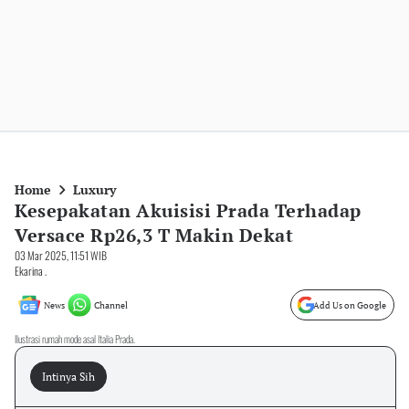
Home
Luxury
Kesepakatan Akuisisi Prada Terhadap
Versace Rp26,3 T Makin Dekat
03 Mar 2025, 11:51 WIB
Ekarina .
News
Channel
Add Us on Google
Ilustrasi rumah mode asal Italia Prada.
Intinya Sih