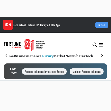
Baca artikel
Fortune IDN
lainnya di IDN App
Install
Home
Business
Finance
Luxury
Market
News
Sharia
Tech
For
Fortune Indonesia Investment Forum
Majalah Fortune Indonesia
I
You