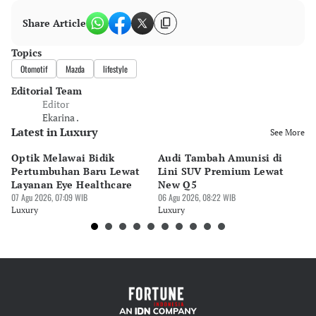
Share Article
Topics
Otomotif
Mazda
lifestyle
Editorial Team
Editor
Ekarina .
Latest in Luxury
See More
Optik Melawai Bidik
Audi Tambah Amunisi di
M
Pertumbuhan Baru Lewat
Lini SUV Premium Lewat
Pa
Layanan Eye Healthcare
New Q5
Pi
07 Agu 2026, 07:09 WIB
06 Agu 2026, 08:22 WIB
30 
Luxury
Luxury
Lu