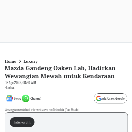
Home
Luxury
Mazda Gandeng Oaken Lab, Hadirkan
Wewangian Mewah untuk Kendaraan
03 Agu 2025, 00:50 WIB
Ekarina .
News
Channel
Add Us on Google
Wewangian mewah hasil kolaborasi Mazda dan Oaken Lab. (Dok. Mazda)
Intinya Sih