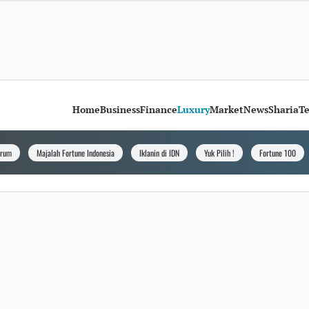
Home
Business
Finance
Luxury
Market
News
Sharia
T
orum
Majalah Fortune Indonesia
Iklanin di IDN
Yuk Pilih !
Fortune 100