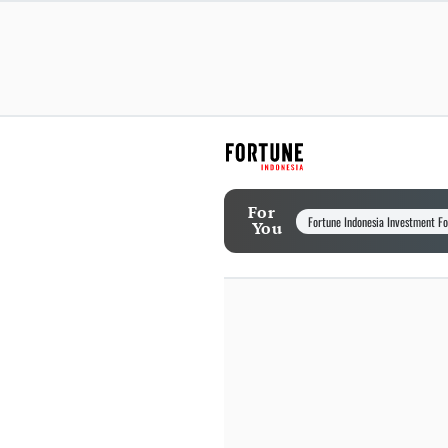
For
Fortune Indonesia Investment F
You