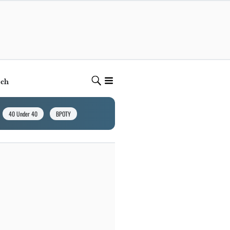
ech
40 Under 40
BPOTY