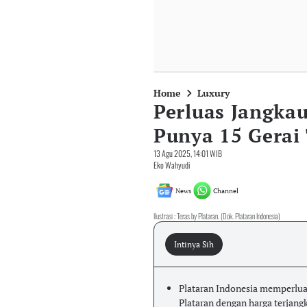
Home
Luxury
Perluas Jangka
Punya 15 Gerai
13 Agu 2025, 14:01 WIB
Eko Wahyudi
News
Channel
Ilustrasi : Teras by Plataran. (Dok. Plataran Indonesia)
Intinya Sih
Plataran Indonesia memperlua
Plataran dengan harga terjang