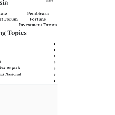
sia
More
tune
Pembicara
nt Forum
Fortune
Investment Forum
ng Topics
i
ukar Rupiah
izi Nasional