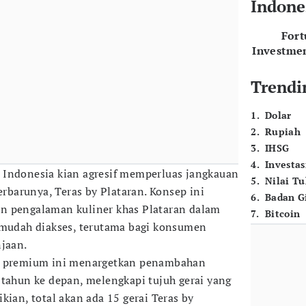
Indone
For
Investme
Trendi
1
.
Dolar
2
.
Rupiah
3
.
IHSG
4
.
Investas
Indonesia kian agresif memperluas jangkauan
5
.
Nilai T
terbarunya, Teras by Plataran. Konsep ini
6
.
Badan G
n pengalaman kuliner khas Plataran dalam
7
.
Bitcoin
 mudah diakses, terutama bagi konsumen
njaan.
premium ini menargetkan penambahan
 tahun ke depan, melengkapi tujuh gerai yang
kian, total akan ada 15 gerai Teras by