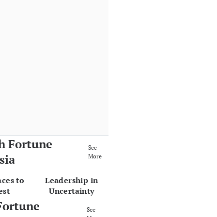
h Fortune
See
sia
More
aces to
Leadership in
est
Uncertainty
Fortune
See