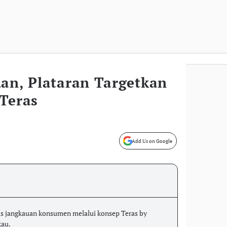
uan, Plataran Targetkan
 Teras
Add Us on Google
s jangkauan konsumen melalui konsep Teras by
kau.