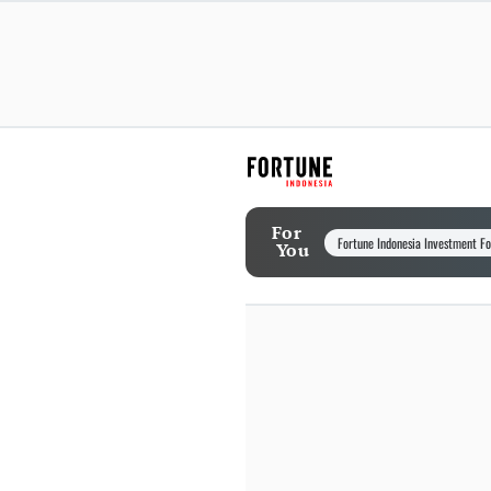
For
Fortune Indonesia Investment F
You