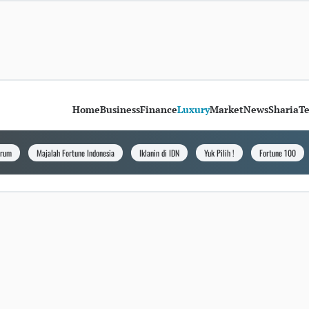
Home
Business
Finance
Luxury
Market
News
Sharia
T
orum
Majalah Fortune Indonesia
Iklanin di IDN
Yuk Pilih !
Fortune 100