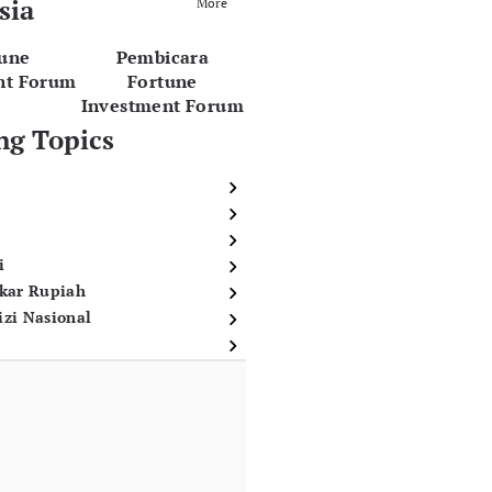
sia
More
tune
Pembicara
nt Forum
Fortune
Investment Forum
ng Topics
i
ukar Rupiah
izi Nasional