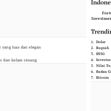
Indone
For
Investme
Trendi
1
.
Dolar
 yang luas dan elegan
2
.
Rupiah
3
.
IHSG
ter dan kolam renang
4
.
Investas
5
.
Nilai T
6
.
Badan G
7
.
Bitcoin