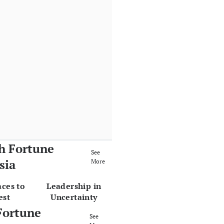
h Fortune
See
sia
More
aces to
Leadership in
est
Uncertainty
Fortune
See