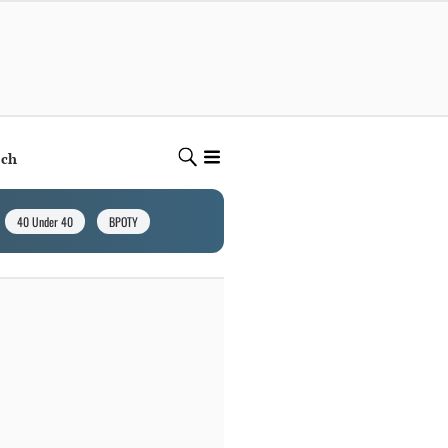
ech
40 Under 40
BPOTY