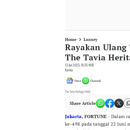
Home
Luxury
Rayakan Ulang 
The Tavia Herit
13 Jun 2025, 16:35 WIB
Karina
News
Channel
The Tavia Heritage Hotel
Share Article
Jakarta
, FORTUNE
- Dalam r
ke-498 pada tanggal 22 Juni 