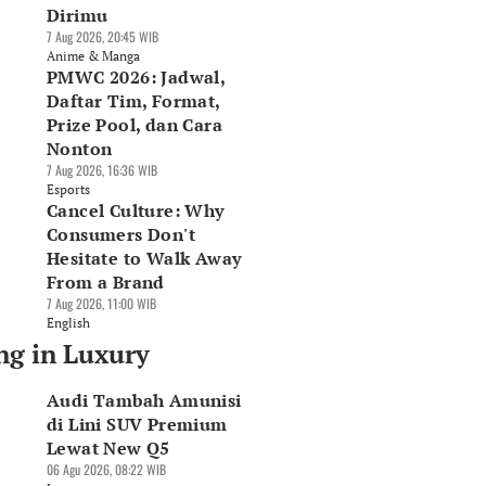
Dirimu
7 Aug 2026, 20:45 WIB
Anime & Manga
PMWC 2026: Jadwal,
Daftar Tim, Format,
Prize Pool, dan Cara
Nonton
7 Aug 2026, 16:36 WIB
Esports
Cancel Culture: Why
Consumers Don't
Hesitate to Walk Away
From a Brand
7 Aug 2026, 11:00 WIB
English
ng in Luxury
Audi Tambah Amunisi
lvo Boyong SUV
GIIAS 2026:
DFSK Bawa E5 Plus
di Lini SUV Premium
strik Murni Mewah
Mercedes-Benz
Harga Rp479 Juta,
Lewat New Q5
90 ke GIIAS 2026
Indonesia Rilis Dua
Ramaikan
06 Agu 2026, 08:22 WIB
Jul 2026, 10:30 WIB
Seri Anyar
Persaingan SUV