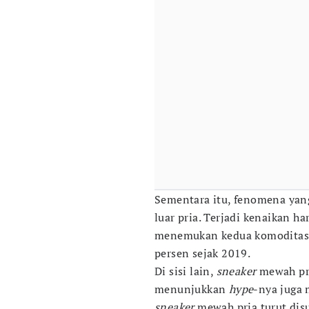
Sementara itu, fenomena yan
luar pria. Terjadi kenaikan h
menemukan kedua komoditas 
persen sejak 2019.
Di sisi lain,
sneaker
mewah pri
menunjukkan
hype
-nya juga 
sneaker
mewah pria turut disu