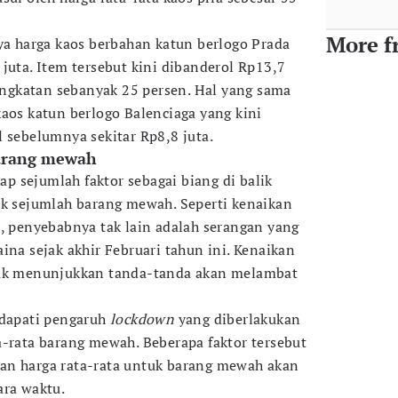
More f
nya harga kaos berbahan katun berlogo Prada
juta. Item tersebut kini dibanderol Rp13,7
ningkatan sebanyak 25 persen. Hal yang sama
kaos katun berlogo Balenciaga yang kini
l sebelumnya sekitar Rp8,8 juta.
barang mewah
 sejumlah faktor sebagai biang di balik
uk sejumlah barang mewah. Seperti kenaikan
a, penyebabnya tak lain adalah serangan yang
ina sejak akhir Februari tahun ini. Kenaikan
dak menunjukkan tanda-tanda akan melambat
ndapati pengaruh
lockdown
yang diberlakukan
a-rata barang mewah. Beberapa faktor tersebut
an harga rata-rata untuk barang mewah akan
ara waktu.