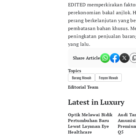
EDITED memperkirakan faktor
perekonomian bakal anjlok. H
perang berkelanjutan yang be
pembatasan bahan khusus. Me
peningkatan penjualan baran
yang lalu.
Share Article
Topics
Barang Mewah
Fesyen Mewah
Editorial Team
Latest in Luxury
Editor
Desy Yuliastuti
Optik Melawai Bidik
Audi T
Editor
Pertumbuhan Baru
Amunisi
Bonardo Maulana
Lewat Layanan Eye
Premiu
Healthcare
Q5