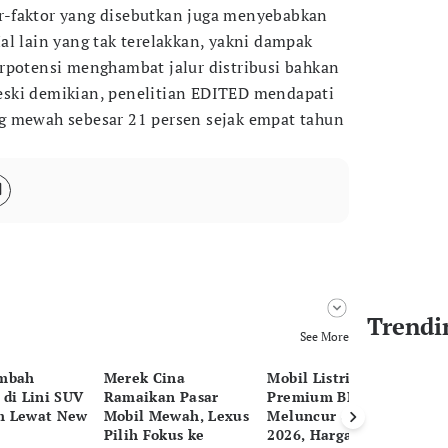
-faktor yang disebutkan juga menyebabkan
al lain yang tak terelakkan, yakni dampak
rpotensi menghambat jalur distribusi bahkan
ski demikian, penelitian EDITED mendapati
g mewah sebesar 21 persen sejak empat tahun
Trendi
See More
ambah
Merek Cina
Mobil Listrik
Vo
 di Lini SUV
Ramaikan Pasar
Premium BMW iX3
Li
m Lewat New
Mobil Mewah, Lexus
Meluncur di GIIAS
EX
Pilih Fokus ke
2026, Harga Jual
30 