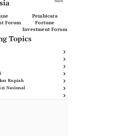
sia
More
tune
Pembicara
nt Forum
Fortune
Investment Forum
ng Topics
i
ukar Rupiah
izi Nasional