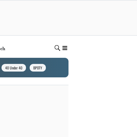
ech
40 Under 40
BPOTY