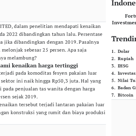
Indone
For
Investme
EDITED, dalam penelitian mendapati kenaikan
ada 2022 dibandingkan tahun lalu. Persentase
Trendi
a jika dibandingkan dengan 2019. Pasalnya
 melonjak sebesar 25 persen. Apa saja
1
.
Dolar
anya melambung?
2
.
Rupiah
ami kenaikan harga tertinggi
3
.
IHSG
terjadi pada komoditas fesyen pakaian luar
4
.
Investas
 sektor ini naik hingga Rp50,3 juta. Hal yang
5
.
Nilai T
6
.
Badan G
di pada penjualan tas wanita dengan harga
7
.
Bitcoin
ersen sejak 2019.
aikan tersebut terjadi lantaran pakaian luar
ngan konstruksi yang rumit dan biaya produksi