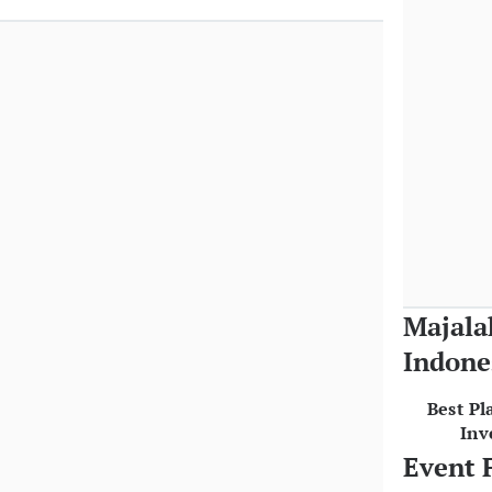
Majala
Indone
Best Pl
Inv
Event 