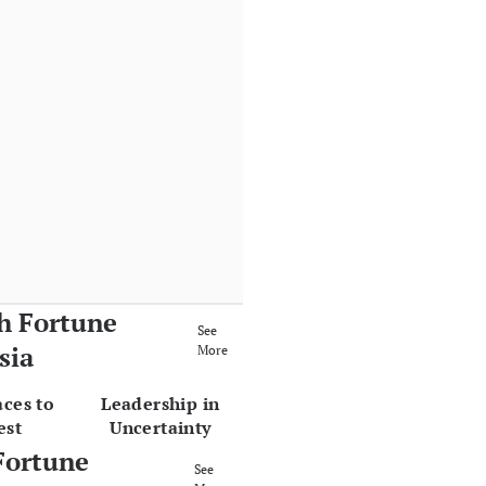
h Fortune
See
sia
More
aces to
Leadership in
est
Uncertainty
Fortune
See