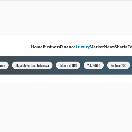
Home
Business
Finance
Luxury
Market
News
Sharia
T
orum
Majalah Fortune Indonesia
Iklanin di IDN
Yuk Pilih !
Fortune 100