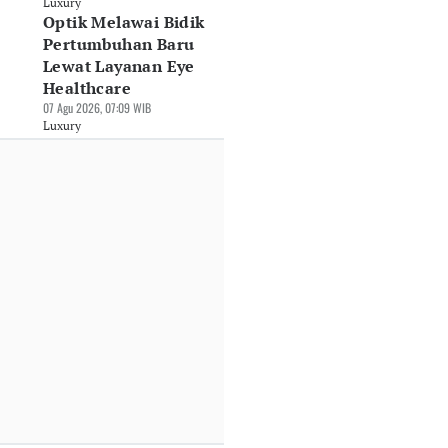
Luxury
xury
Berbanderol Hingga
PHEV
Optik Melawai Bidik
Rp9,8 Miliar
30 Jul 2026, 08:05 WIB
Pertumbuhan Baru
30 Jul 2026, 08:32 WIB
Luxury
Luxury
Lewat Layanan Eye
Healthcare
07 Agu 2026, 07:09 WIB
Luxury