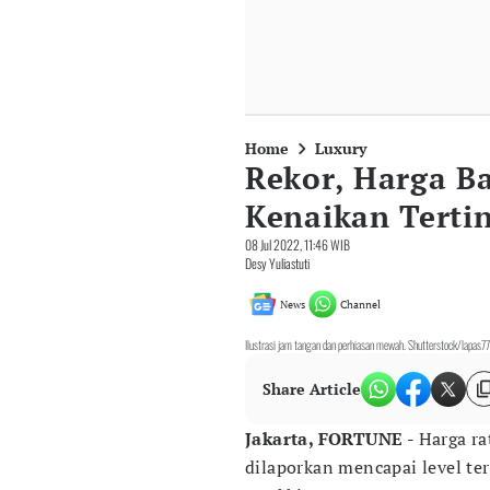
Home
Luxury
Rekor, Harga 
Kenaikan Tertin
08 Jul 2022, 11:46 WIB
Desy Yuliastuti
News
Channel
Ilustrasi jam tangan dan perhiasan mewah. Shutterstock/lapas77
Share Article
Jakarta, FORTUNE -
Harga ra
dilaporkan mencapai level te