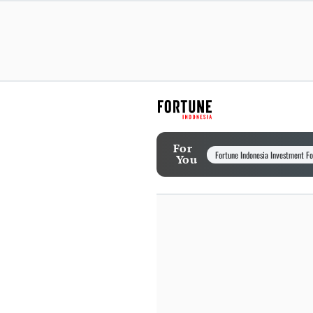
For
Fortune Indonesia Investment F
You