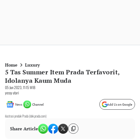
Home
Luxury
5 Tas Summer Item Prada Terfavorit,
Idolanya Kaum Muda
05 Jun 2023, 11:15 WIB
yessy utari
News
Channel
Add Us on Google
ilustrasi produk Prada (dok.prada.com)
Share Article