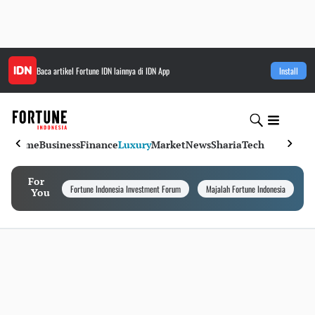
Baca artikel
Fortune IDN
lainnya di IDN App
Install
Home
Business
Finance
Luxury
Market
News
Sharia
Tech
For
Fortune Indonesia Investment Forum
Majalah Fortune Indonesia
I
You