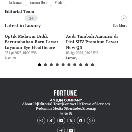
Tas Mewah
Summer Item
Prada
Editorial Team
3+
Latest in Luxury
Editor
See More
Surti Risanti
Optik Melawai Bidik
Audi Tambah Amunisi di
M
Editor
Pertumbuhan Baru Lewat
Lini SUV Premium Lewat
Pa
Nadia Agatha Pramesthi
Layanan Eye Healthcare
New Q5
Pi
07 Agu 2026, 07:09 WIB
06 Agu 2026, 08:22 WIB
30 
Editor
Luxury
Luxury
Lu
yessy utari
About Us
Editorial Team
Contact Us
Terms of Services
Pedoman Media Siber
Index
Sitemap
Follow Us