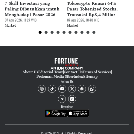
7 Skill Investasi yang
Tokocrypto Kuasai 64%
10
Paling Dibutuhkan untuk
Pasar Tokenized Stocks,
7 
Menghadapi Pasar 2026
Transaksi Rp8,4 Miliar
Te
07 Agu 2026, 11:27 WIB
07 Agu 2026, 10:40 WIB
07 
Market
Market
Ma
About Us
Editorial Team
Contact Us
Terms of Services
Pedoman Media Siber
Index
Sitemap
Follow Us
Download
© 2026 IDN. All Rights Reserved.