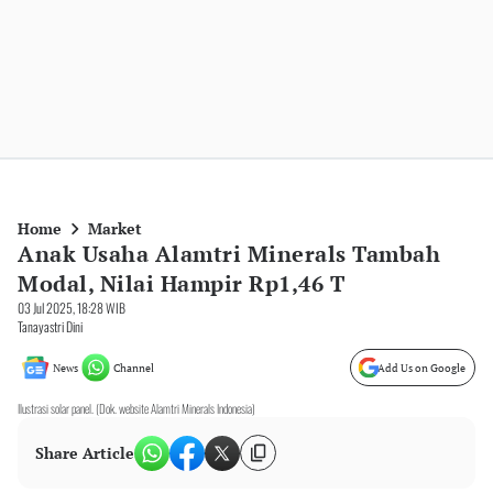
Home
Market
Anak Usaha Alamtri Minerals Tambah
Modal, Nilai Hampir Rp1,46 T
03 Jul 2025, 18:28 WIB
Tanayastri Dini
News
Channel
Add Us on Google
Ilustrasi solar panel. (Dok. website Alamtri Minerals Indonesia)
Share Article