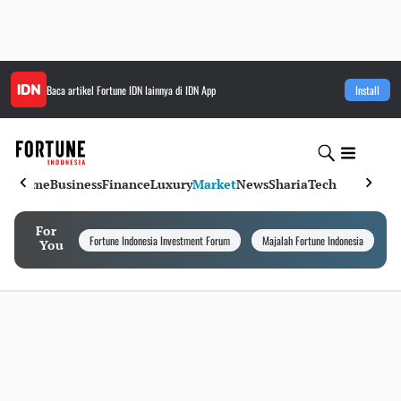
Baca artikel
Fortune IDN
lainnya di IDN App
Install
Home
Business
Finance
Luxury
Market
News
Sharia
Tech
For
Fortune Indonesia Investment Forum
Majalah Fortune Indonesia
I
You