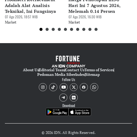
Adalah Alat Analisis
Hari Ini 7 Agustus 2026,
B
Teknikal, Ini Fungsinya
Melemah 0.14 Persen
Pe
07 Agu 2026, 18:57 WIB
07 Agu 2026, 16:30 WIB
M
07 
Market
Market
Ma
About Us
Editorial Team
Contact Us
Terms of Services
Pedoman Media Siber
Index
Sitemap
Follow Us
Download
© 2026 IDN. All Rights Reserved.