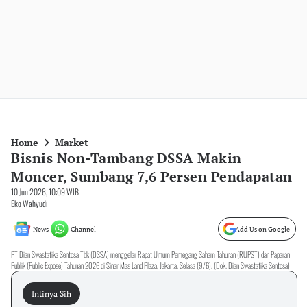
Home
Market
Bisnis Non-Tambang DSSA Makin
Moncer, Sumbang 7,6 Persen Pendapatan
10 Jun 2026, 10:09 WIB
Eko Wahyudi
News
Channel
Add Us on Google
PT Dian Swastatika Sentosa Tbk (DSSA) menggelar Rapat Umum Pemegang Saham Tahunan (RUPST) dan Paparan
Publik (Public Expose) Tahunan 2026 di Sinar Mas Land Plaza, Jakarta, Selasa (9/6). (Dok. Dian Swastatika Sentosa)
Intinya Sih