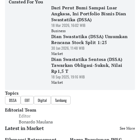
Curated For You
Dari Perut Bumi Sampai Luar
Angkasa, Ini Portfolio Bisnis Dian
Swastatika (DSSA)
18 Mar 2026, 16:02 WIB
Business
Dian Swastatika (DSSA) Umumkan
Rencana Stock Split 1:25
30 Jan 2026, 11:48 WIB
Market
Dian Swastatika Sentosa (DSSA)
Tawarkan Obligasi-Sukuk, Nilai
Rp1,5 T
18 Sep 2025, 19:16 WIB
Market
Topics
DSSA
EBT
Digital
Tambang
Editorial Team
Editor
Bonardo Maulana
Latest in Market
See More
Fibonacci Retracement
Harga Penutupan IHSG
Da