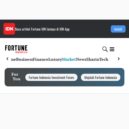
Baca artikel
Fortune IDN
lainnya di IDN App
Install
Home
Business
Finance
Luxury
Market
News
Sharia
Tech
For
Fortune Indonesia Investment Forum
Majalah Fortune Indonesia
I
You