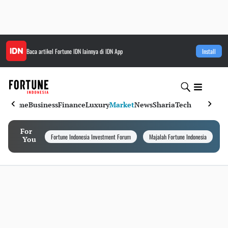
Baca artikel
Fortune IDN
lainnya di IDN App
Install
Home
Business
Finance
Luxury
Market
News
Sharia
Tech
For
Fortune Indonesia Investment Forum
Majalah Fortune Indonesia
I
You