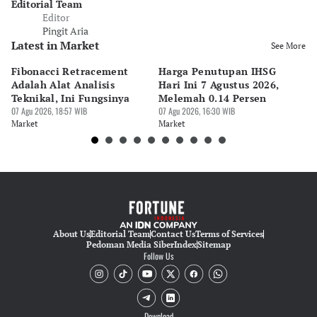
Editorial Team
Editor
Pingit Aria
Latest in Market
See More
Fibonacci Retracement
Harga Penutupan IHSG
Da
Adalah Alat Analisis
Hari Ini 7 Agustus 2026,
B
Teknikal, Ini Fungsinya
Melemah 0.14 Persen
Pe
07 Agu 2026, 18:57 WIB
07 Agu 2026, 16:30 WIB
M
07 
Market
Market
Ma
About Us
Editorial Team
Contact Us
Terms of Services
Pedoman Media Siber
Index
Sitemap
Follow Us
Download