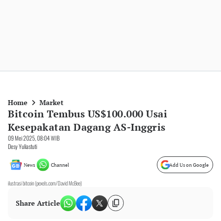
Home
Market
Bitcoin Tembus US$100.000 Usai
Kesepakatan Dagang AS-Inggris
09 Mei 2025, 08:04 WIB
Desy Yuliastuti
News
Channel
Add Us on Google
ilustrasi bitcoin (pexels.com/David McBee)
Share Article