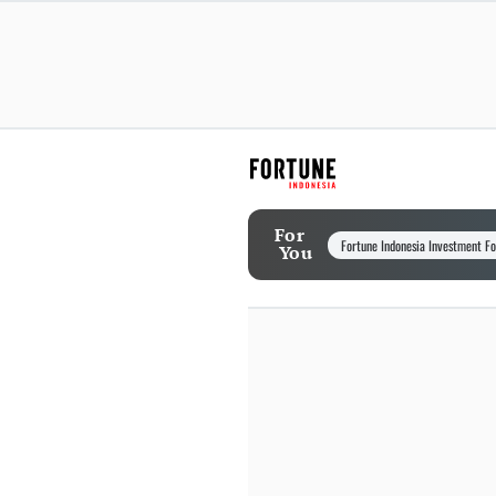
For
Fortune Indonesia Investment F
You