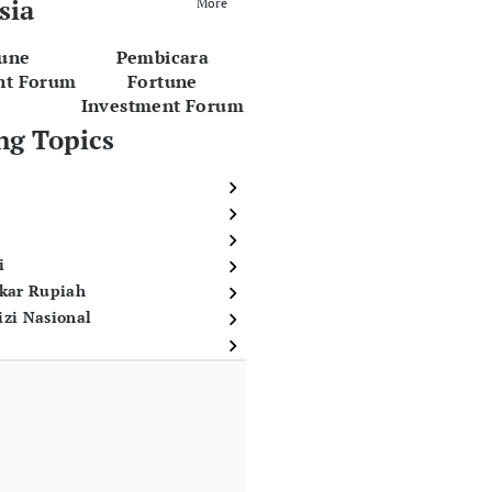
sia
More
tune
Pembicara
nt Forum
Fortune
Investment Forum
ng Topics
i
ukar Rupiah
izi Nasional