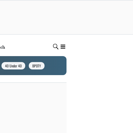
ech
40 Under 40
BPOTY