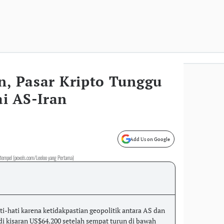
n, Pasar Kripto Tunggu
i AS-Iran
Add Us on Google
an tempel (pexels.com/Leeloo yang Pertama)
ti-hati karena ketidakpastian geopolitik antara AS dan
 di kisaran US$64.200 setelah sempat turun di bawah