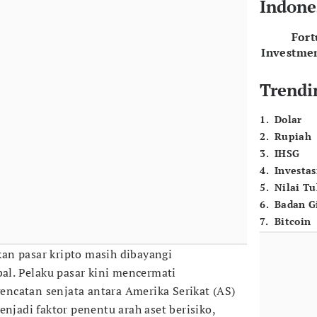
Indone
For
Investme
Trendi
1
.
Dolar
2
.
Rupiah
3
.
IHSG
4
.
Investas
5
.
Nilai T
6
.
Badan G
7
.
Bitcoin
an pasar kripto masih dibayangi
bal. Pelaku pasar kini mencermati
ncatan senjata antara Amerika Serikat (AS)
enjadi faktor penentu arah aset berisiko,