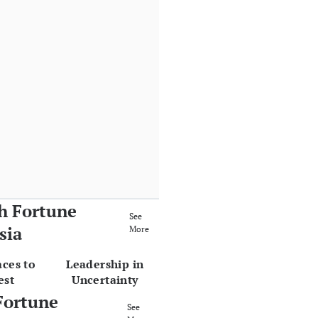
h Fortune
See
sia
More
aces to
Leadership in
est
Uncertainty
Fortune
See