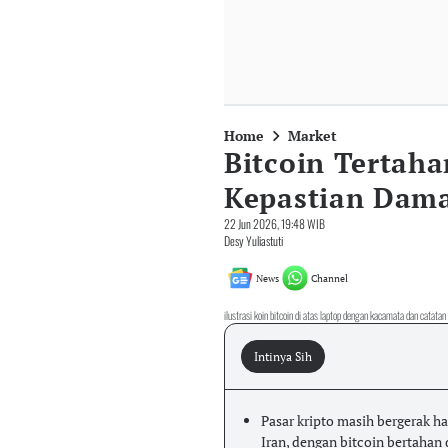
Home
Market
Bitcoin Tertaha
Kepastian Dama
22 Jun 2026, 19:48 WIB
Desy Yuliastuti
News
Channel
ilustrasi koin bitcoin di atas laptop dengan kacamata dan catat
Intinya Sih
Pasar kripto masih bergerak ha
Iran, dengan bitcoin bertahan