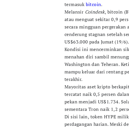
termasuk
bitcoin
.
Melansir
Coindesk
, bitcoin 
atau menguat sekitar 0,9 per
secara mingguan pergerakan as
cenderung stagnan setelah se
US$63.000 pada Jumat (19/6)
Kondisi ini mencerminkan sik
menahan diri sambil menunggu
Washington dan Teheran. Ket
mampu keluar dari rentang pe
terakhir.
Mayoritas aset kripto berkapit
tercatat naik 0,5 persen dal
pekan menjadi US$1.734. Sola
sementara Tron naik 1,2 pers
Di sisi lain, token HYPE mili
perdagangan harian. Meski de