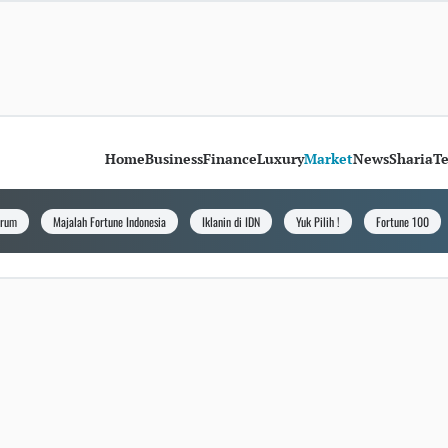
Home
Business
Finance
Luxury
Market
News
Sharia
T
orum
Majalah Fortune Indonesia
Iklanin di IDN
Yuk Pilih !
Fortune 100