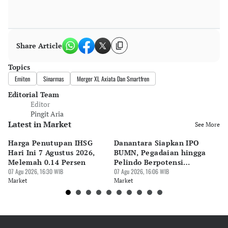
Share Article
Topics
Emiten
Sinarmas
Merger XL Axiata Dan Smartfren
Editorial Team
Editor
Pingit Aria
Latest in Market
See More
Harga Penutupan IHSG
Danantara Siapkan IPO
5 
Hari Ini 7 Agustus 2026,
BUMN, Pegadaian hingga
In
Melemah 0.14 Persen
Pelindo Berpotensi
D
07 Agu 2026, 16:30 WIB
Melantai
07 Agu 2026, 16:06 WIB
07 
Market
Market
Ma