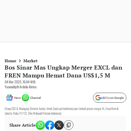
Home
Market
Bos Sinar Mas Ungkap Merger EXCL dan
FREN Mampu Hemat Dana US$1,5 M
04 Mar 2025, 16:04 WIB
Yuswialdyth Ardelia Almira
News
Channel
Add Us on Google
Group CEO & Managing Director Axiata, Vivek Sood saat konferensi pers terkait proses merger XL-Smartfren di
Jakarta, Rabu (11/12). (Eko Wahyudi/Fortune Indonesia)
Share Article