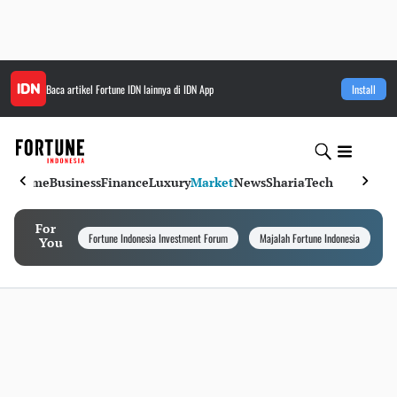
Baca artikel
Fortune IDN
lainnya di IDN App
Install
Home
Business
Finance
Luxury
Market
News
Sharia
Tech
For
Fortune Indonesia Investment Forum
Majalah Fortune Indonesia
I
You