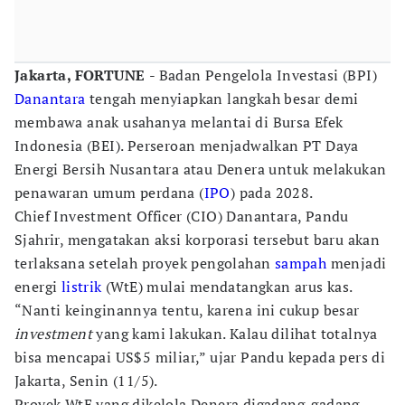
Jakarta, FORTUNE
- Badan Pengelola Investasi (BPI)
Danantara
tengah menyiapkan langkah besar demi
membawa anak usahanya melantai di Bursa Efek
Indonesia (BEI). Perseroan menjadwalkan PT Daya
Energi Bersih Nusantara atau Denera untuk melakukan
penawaran umum perdana (
IPO
) pada 2028.
Chief Investment Officer (CIO) Danantara, Pandu
Sjahrir, mengatakan aksi korporasi tersebut baru akan
terlaksana setelah proyek pengolahan
sampah
menjadi
energi
listrik
(WtE) mulai mendatangkan arus kas.
“Nanti keinginannya tentu, karena ini cukup besar
investment
yang kami lakukan. Kalau dilihat totalnya
bisa mencapai US$5 miliar,” ujar Pandu kepada pers di
Jakarta, Senin (11/5).
Proyek WtE yang dikelola Denera digadang-gadang