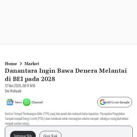
Home
Market
Danantara Ingin Bawa Denera Melantai
di BEI pada 2028
12 Mei 2026, 06:11 WIB
Eko Wahyudi
News
Channel
Add Us on Google
Ilustrasi Tempat Pembuangan Akhir (TPA) yang kian penuh dan melewati batas kapasitas. Percepatan Pengolahan
Sampah menjadi Energi Listrik (PSEL) kian mendesak untuk memangkas volume sampah, sekaligus mengubah beban
menjadi sumber energi.
Intinya Sih
Gini Kak