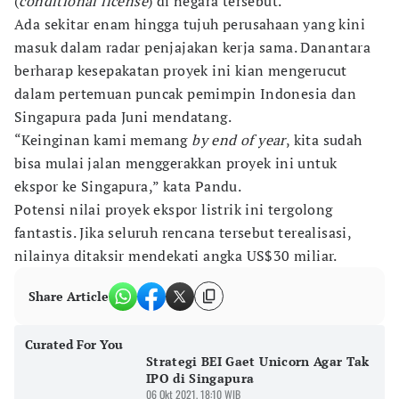
(
conditional license
) di negara tersebut.
Ada sekitar enam hingga tujuh perusahaan yang kini
masuk dalam radar penjajakan kerja sama. Danantara
berharap kesepakatan proyek ini kian mengerucut
dalam pertemuan puncak pemimpin Indonesia dan
Singapura pada Juni mendatang.
“Keinginan kami memang
by end of year
, kita sudah
bisa mulai jalan menggerakkan proyek ini untuk
ekspor ke Singapura,” kata Pandu.
Potensi nilai proyek ekspor listrik ini tergolong
fantastis. Jika seluruh rencana tersebut terealisasi,
nilainya ditaksir mendekati angka US$30 miliar.
Share Article
Curated For You
Strategi BEI Gaet Unicorn Agar Tak
IPO di Singapura
06 Okt 2021, 18:10 WIB