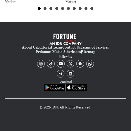
Market
Market
Ma
About Us
Editorial Team
Contact Us
Terms of Services
Pedoman Media Siber
Index
Sitemap
Follow Us
Download
© 2026 IDN. All Rights Reserved.