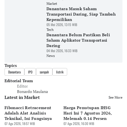
Market
Danantara Masuk Saham
Transportasi Daring, Siap Tambah
Kepemilikan
05 Mei 2026, 13:15 WIB
Tech
Danantara Belum Pastikan Beli
Saham Aplikator Transportasi
Daring
04 Mei 2026, 16:33 WIB
News
Topics
Danantara
IPO
sampah
listrik
Editorial Team
Editor
Bonardo Maulana
Latest in Market
See More
Fibonacci Retracement
Harga Penutupan IHSG
Da
Adalah Alat Analisis
Hari Ini 7 Agustus 2026,
B
Teknikal, Ini Fungsinya
Melemah 0.14 Persen
Pe
07 Agu 2026, 18:57 WIB
07 Agu 2026, 16:30 WIB
M
07 