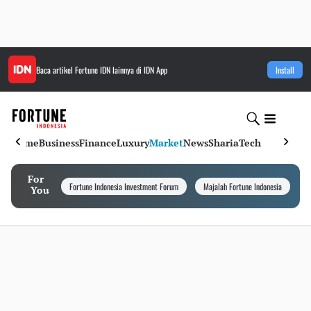
Baca artikel
Fortune IDN
lainnya di IDN App
Install
Home
Business
Finance
Luxury
Market
News
Sharia
Tech
For
Fortune Indonesia Investment Forum
Majalah Fortune Indonesia
I
You