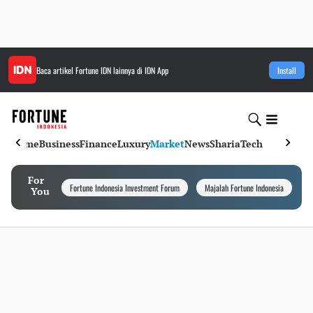
Baca artikel
Fortune IDN
lainnya di IDN App
Install
Home
Business
Finance
Luxury
Market
News
Sharia
Tech
For
Fortune Indonesia Investment Forum
Majalah Fortune Indonesia
I
You