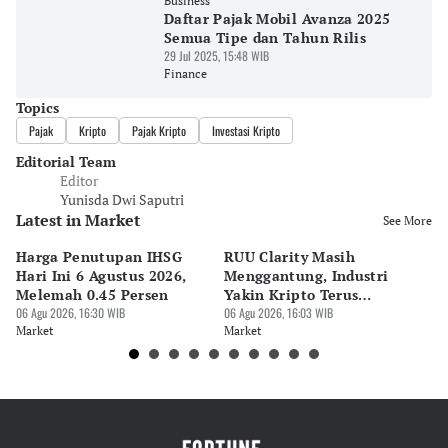
Business
Daftar Pajak Mobil Avanza 2025
Semua Tipe dan Tahun Rilis
29 Jul 2025, 15:48 WIB
Finance
Topics
Pajak
Kripto
Pajak Kripto
Investasi Kripto
Editorial Team
Editor
Yunisda Dwi Saputri
Latest in Market
See More
Harga Penutupan IHSG
RUU Clarity Masih
Ap
Hari Ini 6 Agustus 2026,
Menggantung, Industri
da
Melemah 0.45 Persen
Yakin Kripto Terus
I
06 Agu 2026, 16:30 WIB
Tumbuh
06 Agu 2026, 16:03 WIB
06 
Market
Market
Ma