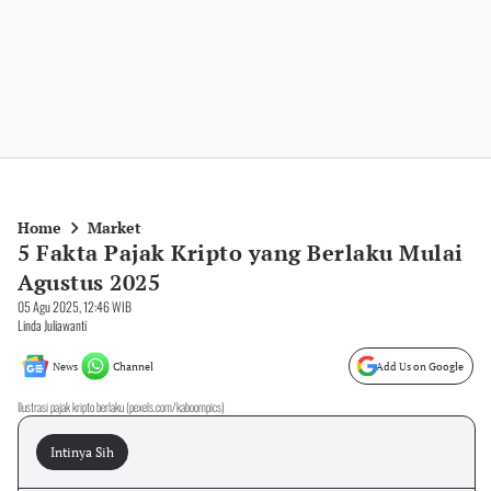
Home
Market
5 Fakta Pajak Kripto yang Berlaku Mulai
Agustus 2025
05 Agu 2025, 12:46 WIB
Linda Juliawanti
News
Channel
Add Us on Google
Ilustrasi pajak kripto berlaku (pexels.com/kaboompics)
Intinya Sih