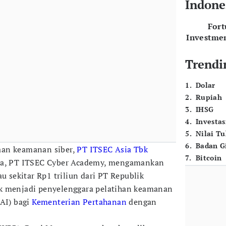
Indone
For
Investme
Trendi
1
.
Dolar
2
.
Rupiah
3
.
IHSG
4
.
Investas
5
.
Nilai T
6
.
Badan G
aan keamanan siber,
PT ITSEC Asia Tbk
7
.
Bitcoin
nya, PT ITSEC Cyber Academy, mengamankan
u sekitar Rp1 triliun dari PT Republik
k menjadi penyelenggara pelatihan keamanan
(AI) bagi
Kementerian Pertahanan
dengan