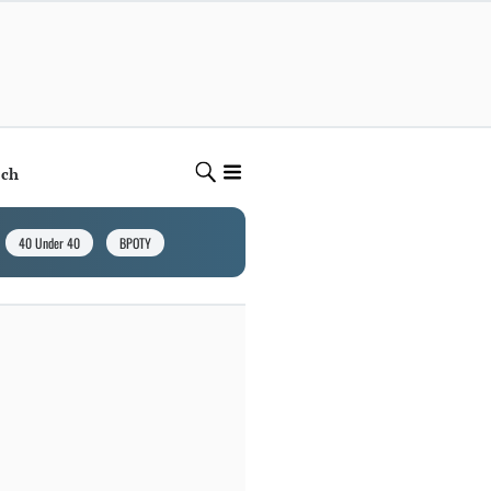
ech
40 Under 40
BPOTY