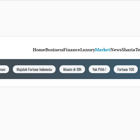
Home
Business
Finance
Luxury
Market
News
Sharia
T
orum
Majalah Fortune Indonesia
Iklanin di IDN
Yuk Pilih !
Fortune 100