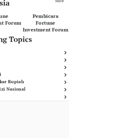
sia
More
tune
Pembicara
nt Forum
Fortune
Investment Forum
ng Topics
i
ukar Rupiah
izi Nasional