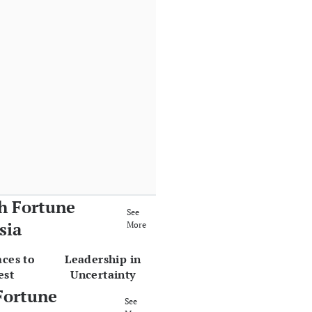
h Fortune
See
sia
More
aces to
Leadership in
est
Uncertainty
Fortune
See