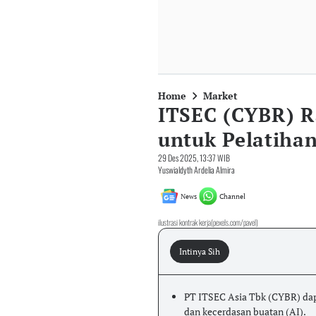
Home
Market
ITSEC (CYBR) R
untuk Pelatiha
29 Des 2025, 13:37 WIB
Yuswialdyth Ardelia Almira
News
Channel
ilustrasi kontrak kerja(pexels.com/pavel)
Intinya Sih
PT ITSEC Asia Tbk (CYBR) dap
dan kecerdasan buatan (AI).