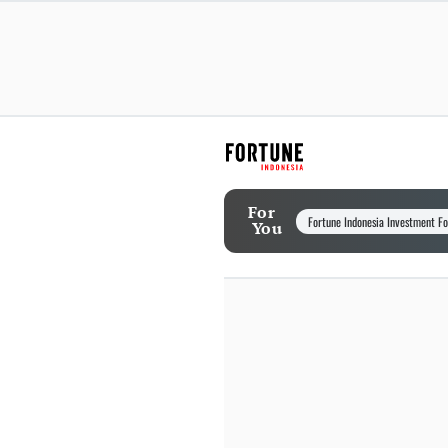
For
Fortune Indonesia Investment F
You