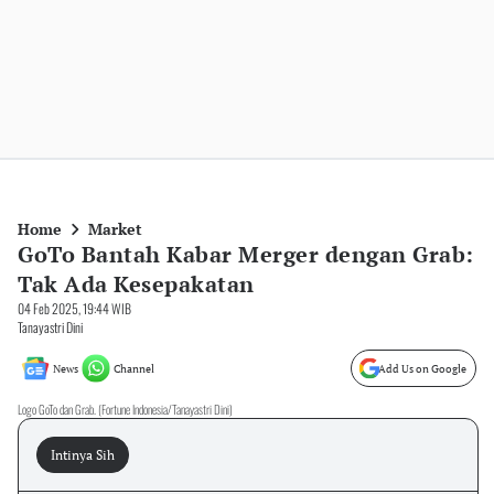
Home
Market
GoTo Bantah Kabar Merger dengan Grab:
Tak Ada Kesepakatan
04 Feb 2025, 19:44 WIB
Tanayastri Dini
News
Channel
Add Us on Google
Logo GoTo dan Grab. (Fortune Indonesia/Tanayastri Dini)
Intinya Sih