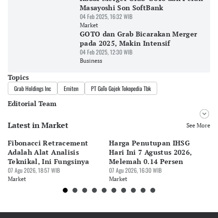
Masayoshi Son SoftBank
04 Feb 2025, 16:32 WIB
Market
GOTO dan Grab Bicarakan Merger
pada 2025, Makin Intensif
04 Feb 2025, 12:30 WIB
Business
Topics
Grab Holdings Inc
Emiten
PT GoTo Gojek Tokopedia Tbk
Editorial Team
Latest in Market
Editor
See More
Pingit Aria
Fibonacci Retracement
Harga Penutupan IHSG
Da
Editor
Adalah Alat Analisis
Hari Ini 7 Agustus 2026,
B
Tanayastri Dini
Teknikal, Ini Fungsinya
Melemah 0.14 Persen
Pe
07 Agu 2026, 18:57 WIB
07 Agu 2026, 16:30 WIB
M
07 
Market
Market
Ma