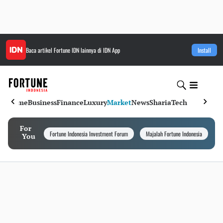
Baca artikel
Fortune IDN
lainnya di IDN App
Install
Home
Business
Finance
Luxury
Market
News
Sharia
Tech
For
Fortune Indonesia Investment Forum
Majalah Fortune Indonesia
I
You