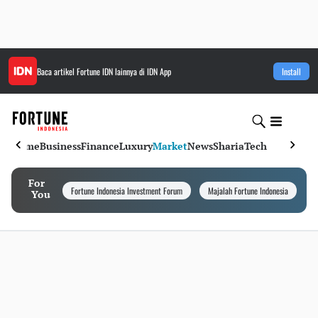
Baca artikel
Fortune IDN
lainnya di IDN App
Install
Home
Business
Finance
Luxury
Market
News
Sharia
Tech
For
Fortune Indonesia Investment Forum
Majalah Fortune Indonesia
I
You