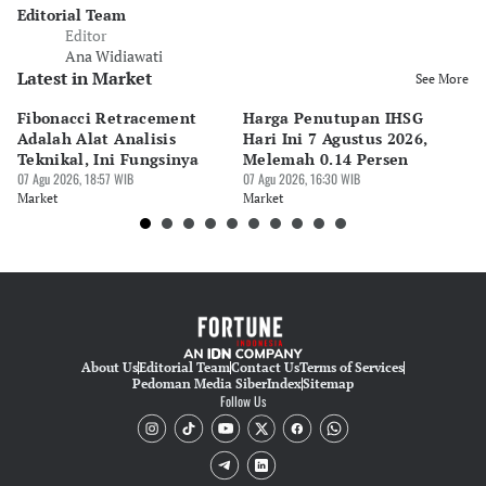
Editorial Team
Editor
Ana Widiawati
Latest in Market
See More
Fibonacci Retracement
Harga Penutupan IHSG
Da
Adalah Alat Analisis
Hari Ini 7 Agustus 2026,
B
Teknikal, Ini Fungsinya
Melemah 0.14 Persen
Pe
07 Agu 2026, 18:57 WIB
07 Agu 2026, 16:30 WIB
M
07 
Market
Market
Ma
About Us
Editorial Team
Contact Us
Terms of Services
Pedoman Media Siber
Index
Sitemap
Follow Us