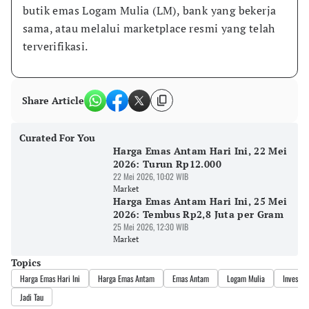
butik emas Logam Mulia (LM), bank yang bekerja 
sama, atau melalui marketplace resmi yang telah 
terverifikasi.
Share Article
Curated For You
Harga Emas Antam Hari Ini, 22 Mei
2026: Turun Rp12.000
22 Mei 2026, 10:02 WIB
Market
Harga Emas Antam Hari Ini, 25 Mei
2026: Tembus Rp2,8 Juta per Gram
25 Mei 2026, 12:30 WIB
Market
Topics
Harga Emas Hari Ini
Harga Emas Antam
Emas Antam
Logam Mulia
Investas
Jadi Tau