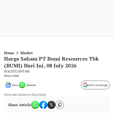
Home
Market
Harga Saham PT Bumi Resources Tbk
(BUMI) Hari Ini, 08 July 2026
08 Jul 2026, 09:45 WIB
timmy si robot
News
Channel
Add Us on Google
ilustrasi saham (unpslash.com/Marga Santoso)
Share Article