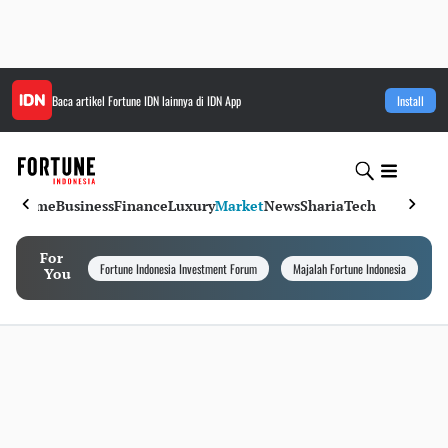
Baca artikel
Fortune IDN
lainnya di IDN App
Install
Home
Business
Finance
Luxury
Market
News
Sharia
Tech
For
Fortune Indonesia Investment Forum
Majalah Fortune Indonesia
I
You