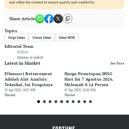
and refine the content to ensure quality and credibility.
Share Article
Topics
Harga Saham
Literasi Saham
Saham BUMI
Editorial Team
Editor
timmy si robot
Latest in Market
See More
Fibonacci Retracement
Harga Penutupan IHSG
Da
Adalah Alat Analisis
Hari Ini 7 Agustus 2026,
B
Teknikal, Ini Fungsinya
Melemah 0.14 Persen
Pe
07 Agu 2026, 18:57 WIB
07 Agu 2026, 16:30 WIB
M
07 
Market
Market
Ma