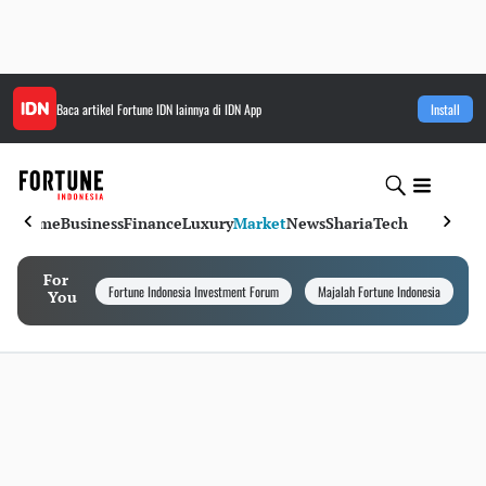
Baca artikel
Fortune IDN
lainnya di IDN App
Install
Home
Business
Finance
Luxury
Market
News
Sharia
Tech
For
Fortune Indonesia Investment Forum
Majalah Fortune Indonesia
I
You