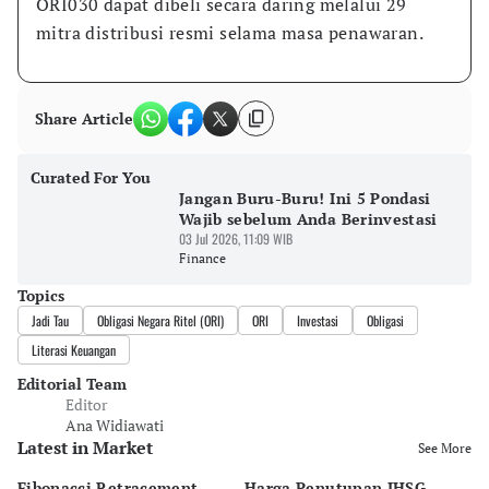
ORI030 dapat dibeli secara daring melalui 29 
mitra distribusi resmi selama masa penawaran.
Share Article
Curated For You
Jangan Buru-Buru! Ini 5 Pondasi
Wajib sebelum Anda Berinvestasi
03 Jul 2026, 11:09 WIB
Finance
Topics
Jadi Tau
Obligasi Negara Ritel (ORI)
ORI
Investasi
Obligasi
Literasi Keuangan
Editorial Team
Editor
Ana Widiawati
Latest in Market
See More
Fibonacci Retracement
Harga Penutupan IHSG
Da