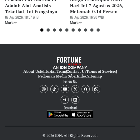
Adalah Alat Analisis
Hari Ini 7 Agustus 2026,
B
Teknikal, Ini Fungsinya
Melemah 0.14 Persen
Pe
07 Agu 2026, 18:57 WIB
07 Agu 2026, 16:30 WIB
M
07 
Market
Market
Ma
About Us
Editorial Team
Contact Us
Terms of Services
Pedoman Media Siber
Index
Sitemap
Follow Us
Download
© 2026 IDN. All Rights Reserved.