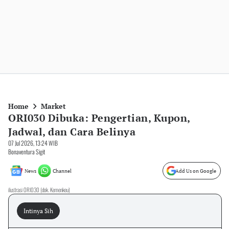
Home
Market
ORI030 Dibuka: Pengertian, Kupon,
Jadwal, dan Cara Belinya
07 Jul 2026, 13:24 WIB
Bonaventura Sigit
News
Channel
Add Us on Google
ilustrasi ORI030 (dok. Kemenkeu)
Intinya Sih