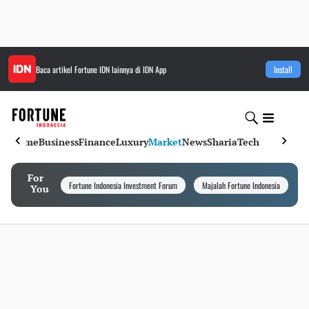
Baca artikel
Fortune IDN
lainnya di IDN App
Install
Home
Business
Finance
Luxury
Market
News
Sharia
Tech
For
Fortune Indonesia Investment Forum
Majalah Fortune Indonesia
I
You