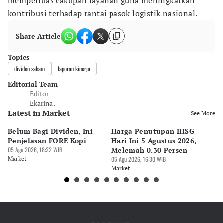
memperluas cakupan layanan guna meningkatkan
kontribusi terhadap rantai pasok logistik nasional.
Share Article
Topics
dividen saham
laporan kinerja
Editorial Team
Editor
Ekarina .
Latest in Market
See More
Belum Bagi Dividen, Ini
Harga Penutupan IHSG
M
Penjelasan FORE Kopi
Hari Ini 5 Agustus 2026,
ba
05 Agu 2026, 18:22 WIB
Melemah 0.30 Persen
A
Market
05 Agu 2026, 16:30 WIB
05 
Market
Ma