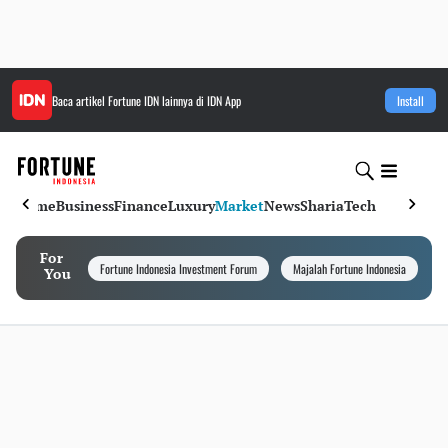
Baca artikel
Fortune IDN
lainnya di IDN App
Install
Home
Business
Finance
Luxury
Market
News
Sharia
Tech
For
Fortune Indonesia Investment Forum
Majalah Fortune Indonesia
I
You