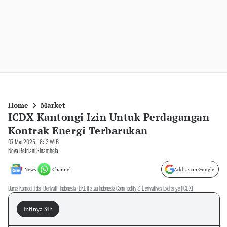
Home
Market
ICDX Kantongi Izin Untuk Perdagangan
Kontrak Energi Terbarukan
07 Mei 2025, 18:13 WIB
Nova Betriani Sinambela
News
Channel
Add Us on Google
Bursa Komoditi dan Derivatif Indonesia (BKDI) atau Indonesia Commodity & Derivatives Exchange (ICDX)
Intinya Sih