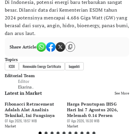
Di Indonesia, potensi energi baru terbarukan sangat
besar. Dilansir data dari Kementerian ESDM tahun
2024 potensinya mencapai 4.686 Giga Watt (GW) yang
berasal dari surya, angin, hidro, bioenergy, panas bumi,
dan arus laut.
Share Article
Topics
ICDX
Renewable Energy Certificate
bappebti
Editorial Team
Editor
Ekarina .
Latest in Market
See More
Fibonacci Retracement
Harga Penutupan IHSG
Da
Adalah Alat Analisis
Hari Ini 7 Agustus 2026,
B
Teknikal, Ini Fungsinya
Melemah 0.14 Persen
Pe
07 Agu 2026, 18:57 WIB
07 Agu 2026, 16:30 WIB
M
07 
Market
Market
Ma